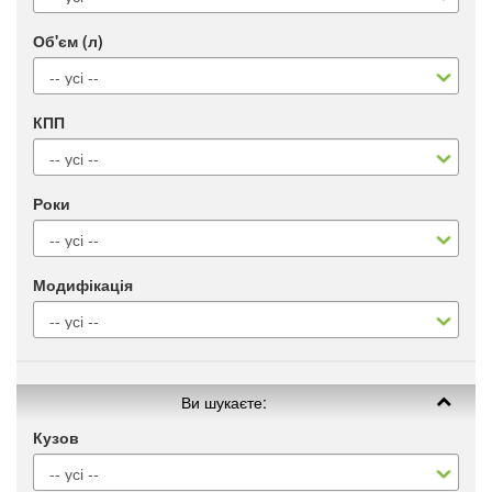
Об'єм (л)
КПП
Роки
Модифікація
Ви шукаєте:
Кузов