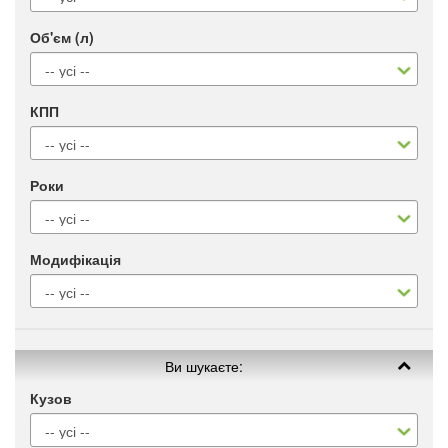
Об'єм (л)
КПП
Роки
Модифікація
Ви шукаєте:
Кузов