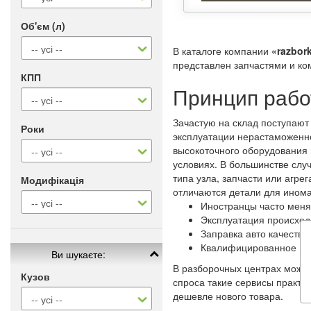
Об'єм (л)
В каталоге компании
«razbork
представлен запчастями и ко
КПП
Принцип рабо
Зачастую на склад поступают
Роки
эксплуатации нерастаможенн
высокоточного оборудования 
условиях. В большинстве слу
типа узла, запчасти или агре
Модифікація
отличаются детали для ином
Иностранцы часто меня
Эксплуатация происход
Заправка авто качеств
Квалифицированное и 
Ви шукаєте:
В разборочных центрах можно
Кузов
спроса такие сервисы практи
дешевле нового товара.