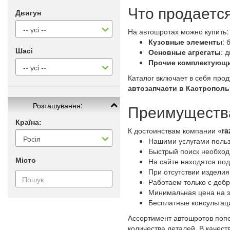
Что продаетс
Двигун
На автошротах можно купить:
Кузовные элементы
: 
Шасі
Основные агрегаты
: 
Прочие комплектующ
Каталог включает в себя про
автозапчасти в Кастрополь
Розташування:
Преимущества
Країна:
К достоинствам компании
«ra
Нашими услугами польз
Быстрый поиск необходи
Місто
На сайте находятся по
При отсутствии изделия
Работаем только с доб
Минимальная цена на з
Бесплатные консультац
Ассортимент автошротов попо
количества деталей. В качес