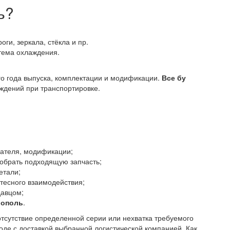
ь?
оги, зеркала, стёкла и пр.
стема охлаждения.
го года выпуска, комплектации и модификации.
Все бу
ждений при транспортировке.
гателя, модификации;
добрать подходящую запчасть;
етали;
тесного взаимодействия;
давцом;
рополь
.
отсутствие определенной серии или нехватка требуемого
роде с доставкой выбранной логистической компанией. Как