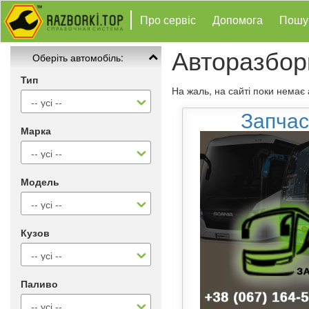
Про сервіс
Допомога
Пошу
Авторазбор
Оберіть автомобіль:
Тип
На жаль, на сайті поки немає
Запчас
Марка
Модель
Кузов
Паливо