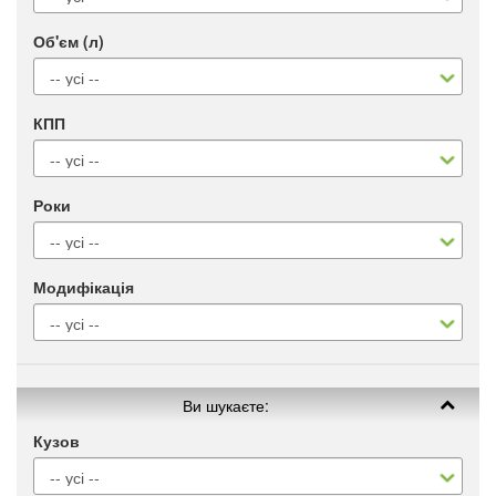
Об'єм (л)
КПП
Роки
Модифікація
Ви шукаєте:
Кузов