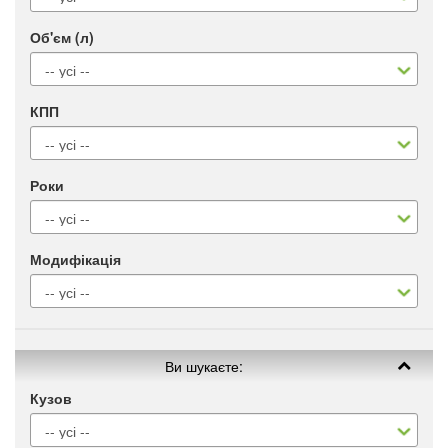
Об'єм (л)
КПП
Роки
Модифікація
Ви шукаєте:
Кузов