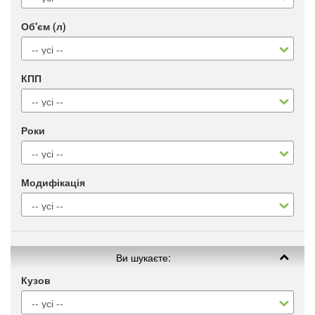
Об'єм (л)
КПП
Роки
Модифікація
Ви шукаєте:
Кузов