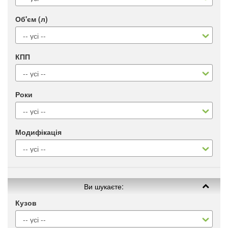
Об'єм (л)
КПП
Роки
Модифікація
Ви шукаєте:
Кузов