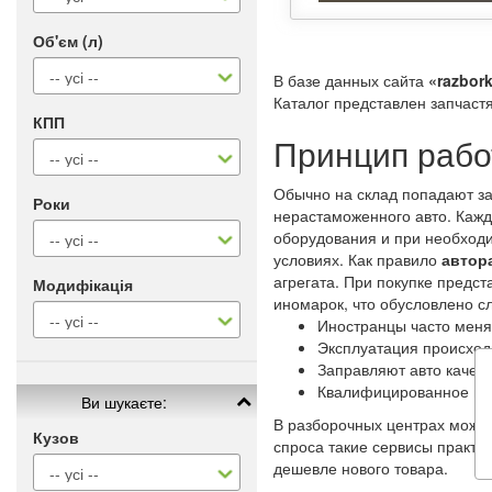
Об'єм (л)
В базе данных сайта
«razbork
Каталог представлен запчаст
КПП
Принцип рабо
Обычно на склад попадают за
Роки
нерастаможенного авто. Кажд
оборудования и при необходи
условиях. Как правило
автор
агрегата. При покупке предс
Модифікація
иномарок, что обусловлено 
Иностранцы часто меня
Эксплуатация происход
Заправляют авто качес
Квалифицированное и 
Ви шукаєте:
В разборочных центрах можно
Кузов
спроса такие сервисы практи
дешевле нового товара.