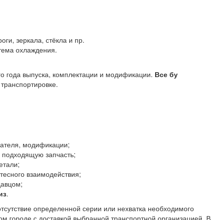
оги, зеркала, стёкла и пр.
стема охлаждения.
го года выпуска, комплектации и модификации.
Все бу
транспортировке.
гателя, модификации;
ь подходящую запчасть;
етали;
тесного взаимодействия;
давцом;
из
.
отсутствие определенной серии или нехватка необходимого
гом городе с доставкой выбранной транспортной организацией. В