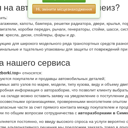
я на авторазборках в Симеиз?
Ні, змінити місцезнаходження
ить:
багажники, капоты, бампера, решетки радиатора, двери, крылья, пор
двигатели, коробки передач, рычаги, генераторы, стойки, шасси, си
ие
: кресла, диски, спойлеры, фары и др.
дукцию для широкого модельного ряда транспортных средств разно
инальные и тщательно упакованы для защиты от повреждений при 
 нашего сервиса
zborki.top»
относятся:
уются покупатели и продавцы автомобильных деталей;
мых авто узлов по марке, модели, типу кузова, виду и объему дви
дробная информация о авторазборке, что позволит клиенту выбрат
 на складе можно оставить заявку на уведомление о поступлении д
росовестными организациями, проверенными многолетним опытом 
апасные части за счет прямого контакта между покупателем и про
ии по общим вопросам сотрудничества с
авторазборками в Симе
лняется постоянно, но ввиду высокого спроса на услуги вероятно 
естве альтернативного решения мы предложим заказать товар в дру