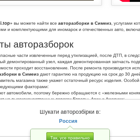
i.top»
вы можете найти все
авторазборки в Симеиз
, услугами к
ями и комплектующими для иномарок и отечественных авто, включа
ты авторазборок
пасные части извлеченные перед утилизацией, после ДТП, в следс
ый демонтированный узел, каждая демонтированная запчасть под
мости проходит восстановление. После ремонта производится исп
азборки в Симеиз
дают гарантию на продукцию на срок до 30 дней
тавитель магазина также укажет остаточный ресурс изделия. Особо
следующими факторами:
ют автомобили, поэтому бережно обращаются с «железными коням
ит на высококачественных дорогах Европы, Азии и Америки;
твенным топливом;
Шукати авторозбірки в:
своевременное техобслуживание.
Россия
 выбрать запасные части по модели, году выпуска, стране произв
чески не уступают привычным для нас автомагазинам. При этом за
Так, усе правильно