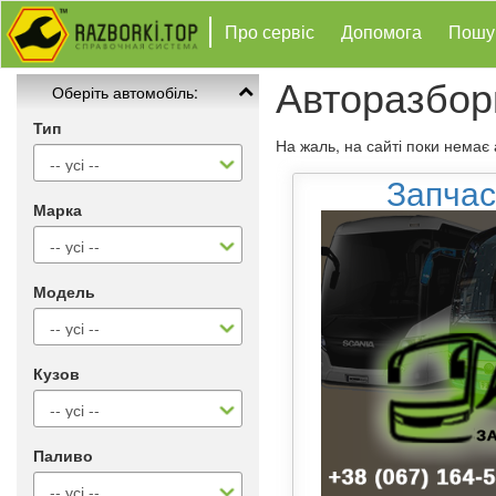
Про сервіс
Допомога
Пошу
Авторазбор
Оберіть автомобіль:
Тип
На жаль, на сайті поки немає
Запчас
Марка
Модель
Кузов
Паливо