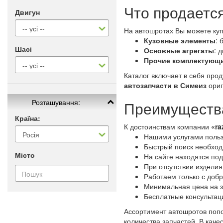
Что продаетс
Двигун
На автошротах Вы можете куп
Кузовные элементы
: 
Шасі
Основные агрегаты
: 
Прочие комплектующ
Каталог включает в себя про
автозапчасти в Симеиз
ориг
Розташування:
Преимущества
Країна:
К достоинствам компании
«ra
Нашими услугами польз
Быстрый поиск необходи
Місто
На сайте находятся по
При отсутствии изделия
Работаем только с доб
Минимальная цена на з
Бесплатные консультац
Ассортимент автошротов попо
количества запчастей. В кач