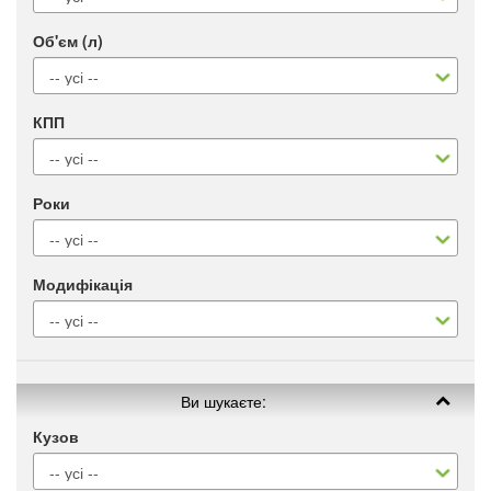
Об'єм (л)
КПП
Роки
Модифікація
Ви шукаєте:
Кузов