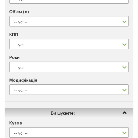
Об'єм (л)
КПП
Роки
Модифікація
Ви шукаєте:
Кузов