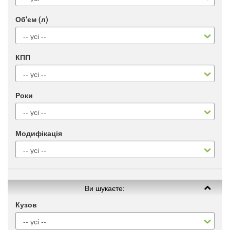
Об'єм (л)
КПП
Роки
Модифікація
Ви шукаєте:
Кузов