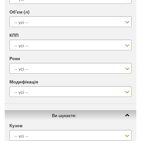
Об'єм (л)
КПП
Роки
Модифікація
Ви шукаєте:
Кузов