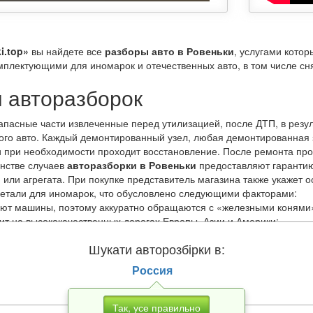
i.top»
вы найдете все
разборы авто в Ровеньки
, услугами кото
мплектующими для иномарок и отечественных авто, в том числе сня
 авторазборок
апасные части извлеченные перед утилизацией, после ДТП, в резу
ого авто. Каждый демонтированный узел, любая демонтированная 
 при необходимости проходит восстановление. После ремонта про
инстве случаев
авторазборки в Ровеньки
предоставляют гарантию 
и или агрегата. При покупке представитель магазина также укажет 
детали для иномарок, что обусловлено следующими факторами:
ют машины, поэтому аккуратно обращаются с «железными конями»
ит на высококачественных дорогах Европы, Азии и Америки;
сортным топливом;
Шукати авторозбірки в:
своевременное техобслуживание.
Россия
 выбрать запасные части по модели, году выпуска, стране произв
чески не уступают привычным для нас автомагазинам. При этом за
Так, усе правильно