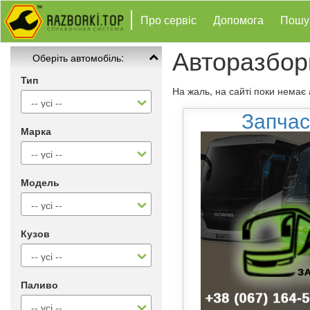
Про сервіс
Допомога
Пошу
Авторазбор
Оберіть автомобіль:
Тип
На жаль, на сайті поки немає
Запчас
Марка
Модель
Кузов
Паливо