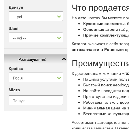
Что продаетс
Двигун
На автошротах Вы можете пр
Кузовные элементы
: 
Шасі
Основные агрегаты
: 
Прочие комплектующ
Каталог включает в себя тов
автозапчасти в Ровеньки
ор
Розташування:
Преимущества
Країна:
К достоинствам компании
«ra
Нашими услугами польз
Быстрый поиск необходи
Місто
На сайте находятся под
При отсутствии изделия
Работаем только с доб
Минимальная цена на з
Бесплатные консультац
Ассортимент автошротов попо
количества запчастей. В кач