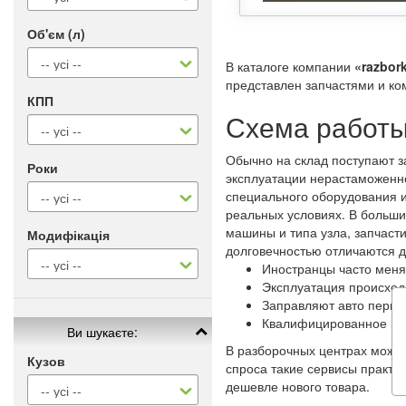
Об'єм (л)
В каталоге компании
«razbork
представлен запчастями и ко
КПП
Схема работы
Обычно на склад поступают з
Роки
эксплуатации нерастаможенн
специального оборудования и
реальных условиях. В больш
машины и типа узла, запчаст
Модифікація
долговечностью отличаются 
Иностранцы часто меня
Эксплуатация происход
Заправляют авто перво
Квалифицированное и 
Ви шукаєте:
В разборочных центрах можно
Кузов
спроса такие сервисы практи
дешевле нового товара.