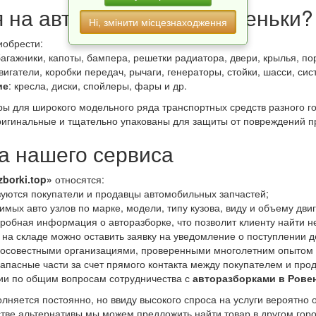
я на авторазборках в Ровеньки?
Ні, змінити місцезнаходження
иобрести:
багажники, капоты, бампера, решетки радиатора, двери, крылья, пор
двигатели, коробки передач, рычаги, генераторы, стойки, шасси, си
ие
: кресла, диски, спойлеры, фары и др.
ары для широкого модельного ряда транспортных средств разного 
игинальные и тщательно упакованы для защиты от повреждений пр
 нашего сервиса
zborki.top»
относятся:
уются покупатели и продавцы автомобильных запчастей;
мых авто узлов по марке, модели, типу кузова, виду и объему дви
робная информация о авторазборке, что позволит клиенту найти н
 на складе можно оставить заявку на уведомление о поступлении д
росовестными организациями, проверенными многолетним опытом 
апасные части за счет прямого контакта между покупателем и про
ии по общим вопросам сотрудничества с
авторазборками в Рове
лняется постоянно, но ввиду высокого спроса на услуги вероятно 
естве альтернативы мы можем предложить найти товар в другом гор