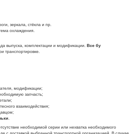
оги, зеркала, стёкла и пр.
стема охлаждения.
года выпуска, комплектации и модификации.
Все бу
и транспортировке.
гателя, модификации;
еобходимую запчасть;
етали;
тесного взаимодействия;
давцом;
ньки
.
отсутствие необходимой серии или нехватка необходимого
оде с доставкой выбранной транспортной организацией. В случае