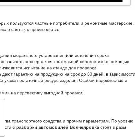
торых пользуются частные потребители и ремонтные мастерские.
исле снятых с производства.
дствии морального устаревания или истечения срока
ая запчасть подвергается тщательной диагностике с помощью
оизводится испытание на стенде для проверки
а
дают гарантию на продукцию на срок до 30 дней, в зависимости
кже укажет остаточный ресурс изделия. Особой надежностью и
ями» на перспективу выгодной продажи;
одства транспортного средства и прочим параметрам. По уровню
пчасти
с разборки автомобилей Волчеяровка
стоят в разы