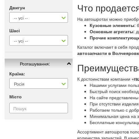
Что продаетс
Двигун
На автошротах можно приобр
Кузовные элементы
: 
Шасі
Основные агрегаты
: 
Прочие комплектующ
Каталог включает в себя про
автозапчасти в Волчеяров
Розташування:
Преимущества
Країна:
К достоинствам компании
«ra
Нашими услугами польз
Быстрый поиск необходи
Місто
На сайте представлены
При отсутствии изделия
Работаем только с доб
Минимальная цена на з
Бесплатные консультац
Ассортимент автошротов попо
количества запчастей. В кач