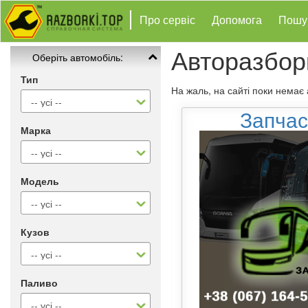
Про сервіс
Допомога
Пошу
Авторазбор
Оберіть автомобіль:
Тип
На жаль, на сайті поки немає
Запчас
Марка
Модель
Кузов
Паливо