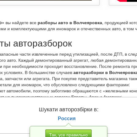
p»
вы найдете все
разборы авто в Волчеяровка
, продукцией ко
ями и комплектующими для иномарок и отечественных авто, в том ч
ты авторазборок
запасные части извлеченные перед утилизацией, после ДТП, в сле
го авто. Каждый демонтированный агрегат, любая демонтированн
и при необходимости проходит восстановление. После ремонта пр
х условиях. В большинстве случаев
авторазборки в Волчеяровк
а, запчасти или агрегата. При покупке представитель магазина та
детали для иномарок, что обусловлено следующими факторами:
ют автомобили, поэтому заботливо обращаются с «железными кон
ит на высококачественных дорогах Европы, Азии и Америки;
твенным топливом;
Шукати авторозбірки в:
своевременное техобслуживание.
Россия
 выбрать запасные части по модели, году выпуска, стране произв
чески не уступают привычным для нас автомагазинам. При этом за
Так, усе правильно