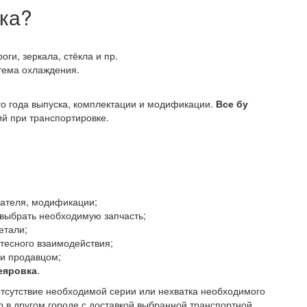
вка?
оги, зеркала, стёкла и пр.
стема охлаждения.
го года выпуска, комплектации и модификации.
Все бу
й при транспортировке.
гателя, модификации;
 выбрать необходимую запчасть;
етали;
тесного взаимодействия;
 и продавцом;
еяровка
.
отсутствие необходимой серии или нехватка необходимого
р в другом городе с доставкой выбранной транспортной