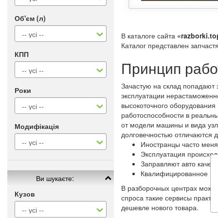
Об'єм (л)
В каталоге сайта
«razborki.to
Каталог представлен запчаст
КПП
Принцип рабо
Зачастую на склад попадают 
Роки
эксплуатации нерастаможенно
высокоточного оборудования 
работоспособности в реальны
от модели машины и вида узл
Модифікація
долговечностью отличаются 
Иностранцы часто меня
Эксплуатация происход
Заправляют авто качес
Квалифицированное и 
Ви шукаєте:
В разборочных центрах можно
Кузов
спроса такие сервисы практи
дешевле нового товара.