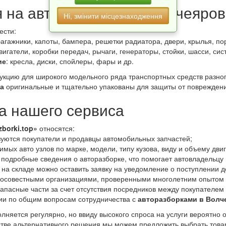
я на авторазборках в Волчеяро
Ні, змінити місцезнаходження
ести:
багажники, капоты, бампера, решетки радиатора, двери, крылья, пор
двигатели, коробки передач, рычаги, генераторы, стойки, шасси, си
ие
: кресла, диски, спойлеры, фары и др.
дукцию для широкого модельного ряда транспортных средств разно
ка
оригинальные и тщательно упакованы для защиты от повреждени
 нашего сервиса
zborki.top»
относятся:
уются покупатели и продавцы автомобильных запчастей;
мых авто узлов по марке, модели, типу кузова, виду и объему дви
 подробные сведения о авторазборке, что помогает автовладельцу
 на складе можно оставить заявку на уведомление о поступлении д
росовестными организациями, проверенными многолетним опытом 
апасные части за счет отсутствия посредников между покупателем
ии по общим вопросам сотрудничества с
авторазборками в Волч
лняется регулярно, но ввиду высокого спроса на услуги вероятно 
естве альтернативного решения мы можем предложить выбрать това