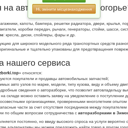
я на авторазборках в Зимогорье
Ні, змінити місцезнаходження
багажники, капоты, бампера, решетки радиатора, двери, крылья, пор
двигатели, коробки передач, рычаги, генераторы, стойки, шасси, си
ие
: кресла, диски, спойлеры, фары и др.
дукцию для широкого модельного ряда транспортных средств разно
ригинальные и тщательно упакованы для предотвращения повреж
 нашего сервиса
zborki.top»
относятся:
уются покупатели и продавцы автомобильных запчастей;
мых авто узлов по марке, модели, типу кузова, виду и объему дви
дробные сведения о авторазборке, что позволит автовладельцу вы
 на складе можно оставить заявку на уведомление о поступлении д
росовестными организациями, проверенными многолетним опытом 
апасные части за счет отсутствия посредников между покупателем
ии по общим вопросам сотрудничества с
авторазборками в Зимо
лняется постоянно, но ввиду высокого спроса на услуги вероятно 
естве альтернативы мы можем предложить найти товар в другом гор