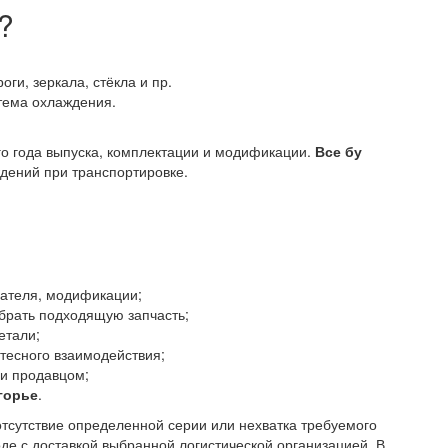
?
оги, зеркала, стёкла и пр.
стема охлаждения.
го года выпуска, комплектации и модификации.
Все бу
дений при транспортировке.
гателя, модификации;
брать подходящую запчасть;
етали;
тесного взаимодействия;
 и продавцом;
горье
.
отсутствие определенной серии или нехватка требуемого
оде с доставкой выбранной логистической организацией. В