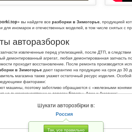
borki.top»
вы найдете все
разборки в Зимогорье
, продукцией ко
 для иномарок и отечественных моделей, в том числе снятых с пр
ты авторазборок
 запчасти извлеченные перед утилизацией, после ДТП, в следствии
дый демонтированный агрегат, любая демонтированная запчасть п
мости проходит восстановление. После ремонта производится испы
зборки в Зимогорье
дают гарантию на продукцию на срок до 30 д
тавитель магазина также укажет остаточный ресурс изделия. Особо
следующими факторами:
ют машины, поэтому заботливо обращаются с «железными конями»
ит на высококачественных дорогах Европы, Азии и Америки;
твенным топливом;
Шукати авторозбірки в:
своевременное техобслуживание.
Россия
 выбрать запасные части по модели, году выпуска, стране произв
чески не уступают привычным для нас автомагазинам. При этом за
Так, усе правильно