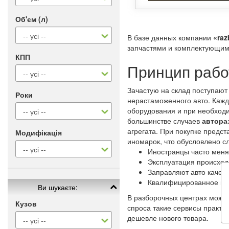
Об'єм (л)
В базе данных компании
«raz
запчастями и комплектующими
КПП
Принцип рабо
Зачастую на склад поступают
Роки
нерастаможенного авто. Каж
оборудования и при необходи
большинстве случаев
автора
агрегата. При покупке предс
Модифікація
иномарок, что обусловлено 
Иностранцы часто меня
Эксплуатация происход
Заправляют авто качес
Квалифицированное и 
Ви шукаєте:
В разборочных центрах можно
Кузов
спроса такие сервисы практи
дешевле нового товара.