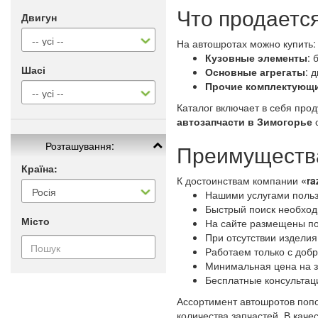
Что продаетс
Двигун
На автошротах можно купить:
Кузовные элементы
: 
Шасі
Основные агрегаты
: 
Прочие комплектующ
Каталог включает в себя про
автозапчасти в Зимогорье
о
Розташування:
Преимущества
Країна:
К достоинствам компании
«ra
Нашими услугами польз
Быстрый поиск необходи
Місто
На сайте размещены по
При отсутствии изделия
Работаем только с доб
Минимальная цена на з
Бесплатные консультац
Ассортимент автошротов попо
количества запчастей. В кач