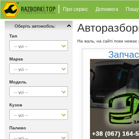
Про сервіс
Допомога
Пошу
Авторазбор
Оберіть автомобіль:
Тип
На жаль, на сайті поки немає
Запчас
Марка
Модель
Кузов
Паливо