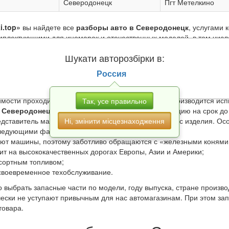
Северодонецк
Пгт Метелкино
i.top»
вы найдете все
разборы авто в Северодонецк
, услугами 
мплектующими для иномарок и отечественных моделей, в том числе
ты авторазборок
Шукати авторозбірки в:
Россия
 запасные части извлеченные перед утилизацией, после ДТП, в рез
дый демонтированный агрегат, любая демонтированная запчасть п
мости проходит восстановление. После ремонта производится испы
Так, усе правильно
в Северодонецк
предоставляют гарантию на продукцию на срок до 
Ні, змінити місцезнаходження
редставитель магазина также укажет остаточный ресурс изделия. О
следующими факторами:
ют машины, поэтому заботливо обращаются с «железными конями»
ит на высококачественных дорогах Европы, Азии и Америки;
сортным топливом;
своевременное техобслуживание.
 выбрать запасные части по модели, году выпуска, стране произв
чески не уступают привычным для нас автомагазинам. При этом за
товара.