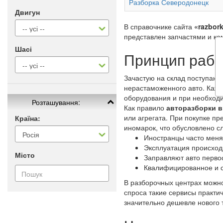
Разборка Северодонецк
Двигун
В справочнике сайта
«razbork
представлен запчастями и ко
Шасі
Принцип рабо
Зачастую на склад поступают
нерастаможенного авто. Каж
оборудования и при необходи
Розташування:
Как правило
авторазборки 
или агрегата. При покупке п
Країна:
иномарок, что обусловлено 
Иностранцы часто меня
Эксплуатация происход
Місто
Заправляют авто перво
Квалифицированное и 
В разборочных центрах можно
спроса такие сервисы практи
значительно дешевле нового 