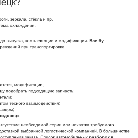
нецк?
оги, зеркала, стёкла и пр.
стема охлаждения.
года выпуска, комплектации и модификации.
Все бу
реждений при транспортировке.
гателя, модификации;
ьцу подобрать подходящую запчасть;
етали;
том тесного взаимодействия;
давцом;
родонецк
.
отсутствие необходимой серии или нехватка требуемого
с доставкой выбранной логистической компанией. В большинстве
 поступления заказа. Список автомобильных
разборок в