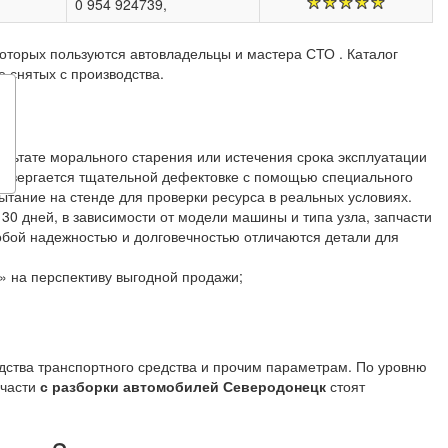
0 954 924739,
которых пользуются автовладельцы и мастера СТО . Каталог
 снятых с производства.
ультате морального старения или истечения срока эксплуатации
одвергается тщательной дефектовке с помощью специального
тание на стенде для проверки ресурса в реальных условиях.
30 дней, в зависимости от модели машины и типа узла, запчасти
собой надежностью и долговечностью отличаются детали для
 на перспективу выгодной продажи;
одства транспортного средства и прочим параметрам. По уровню
пчасти
с разборки автомобилей Северодонецк
стоят