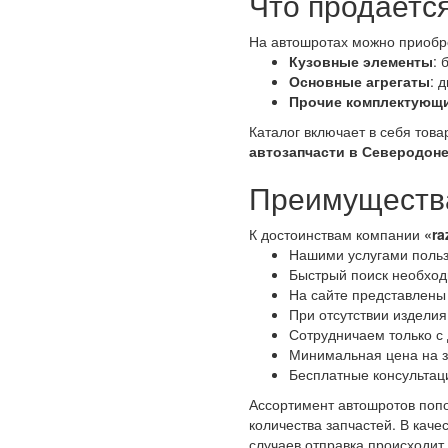
Что продаетс
На автошротах можно приобр
Кузовные элементы
: 
Основные агрегаты
: 
Прочие комплектующ
Каталог включает в себя тов
автозапчасти в Северодон
Преимущества
К достоинствам компании
«ra
Нашими услугами польз
Быстрый поиск необходи
На сайте представлены
При отсутствии изделия
Сотрудничаем только с
Минимальная цена на з
Бесплатные консультац
Ассортимент автошротов попо
количества запчастей. В кач
случаев отправка происходит