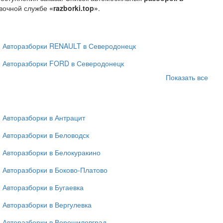
авочной службе
«razborki.top»
.
Авторазборки RENAULT в Северодонецк
Авторазборки FORD в Северодонецк
Показать все
Авторазборки в Антрацит
Авторазборки в Беловодск
Авторазборки в Белокуракино
Авторазборки в Боково-Платово
Авторазборки в Бугаевка
Авторазборки в Вергулевка
Авторазборки в Ворошиловград