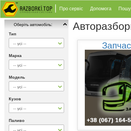
Про сервіс
Допомога
Пошу
Авторазбор
Оберіть автомобіль:
Тип
Запчас
Марка
Модель
Кузов
Паливо