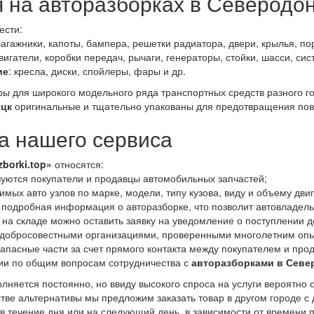
я на авторазборках в Северодо
ести:
багажники, капоты, бампера, решетки радиатора, двери, крылья, пор
двигатели, коробки передач, рычаги, генераторы, стойки, шасси, си
ие
: кресла, диски, спойлеры, фары и др.
ары для широкого модельного ряда транспортных средств разного 
ецк
оригинальные и тщательно упакованы для предотвращения пов
 нашего сервиса
zborki.top»
относятся:
уются покупатели и продавцы автомобильных запчастей;
мых авто узлов по марке, модели, типу кузова, виду и объему дви
 подробная информация о авторазборке, что позволит автовладел
 на складе можно оставить заявку на уведомление о поступлении д
 добросовестными организациями, проверенными многолетним опы
апасные части за счет прямого контакта между покупателем и про
ии по общим вопросам сотрудничества с
авторазборками в Севе
лняется постоянно, но ввиду высокого спроса на услуги вероятно 
естве альтернативы мы предложим заказать товар в другом городе 
 в течение дня или на следующий день, в зависимости от времени