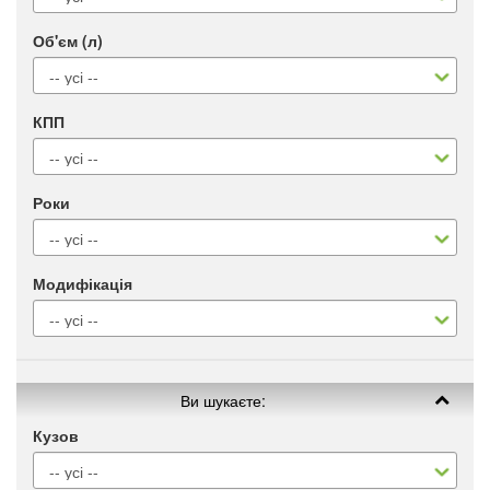
Об'єм (л)
КПП
Роки
Модифікація
Ви шукаєте:
Кузов