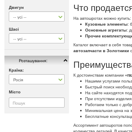
Что продается
Двигун
На автошротах можно купить:
Кузовные элементы
: 
Шасі
Основные агрегаты
: 
Прочие комплектующ
Каталог включает в себя тов
автозапчасти в Золотники
о
Розташування:
Преимущества
Країна:
К достоинствам компании
«ra
Нашими услугами польз
Быстрый поиск необходи
Місто
На сайте находятся по
При отсутствии изделия
Работаем только с доб
Минимальная цена на з
Бесплатные консультац
Ассортимент автошротов попо
количества деталей. В качес