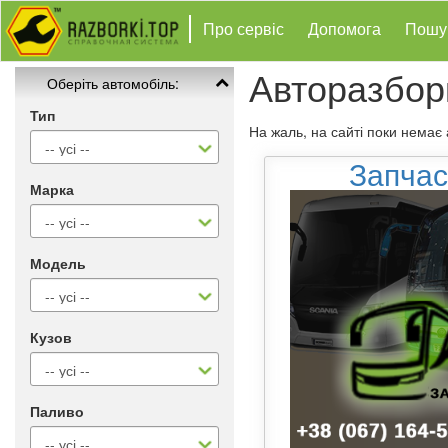
Про сервіс
Допомога
Пошу
Авторазбор
Оберіть автомобіль:
Тип
На жаль, на сайті поки немає
Запчас
Марка
Модель
Кузов
Паливо