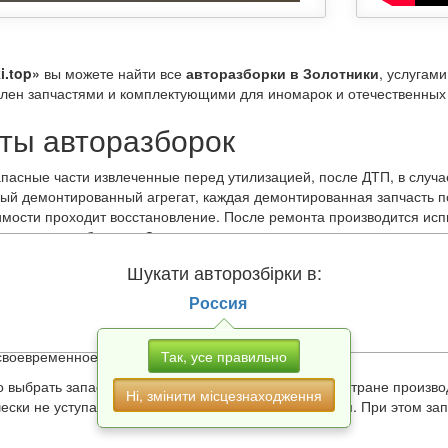
i.top»
вы можете найти все
авторазборки в Золотники
, услугам
влен запчастями и комплектующими для иномарок и отечественных 
ты авторазборок
пасные части извлеченные перед утилизацией, после ДТП, в случа
дый демонтированный агрегат, каждая демонтированная запчасть 
мости проходит восстановление. После ремонта производится исп
чаев
авторазборки в Золотники
дают гарантию на продукцию на с
покупке представитель магазина также укажет остаточный ресурс и
Шукати авторозбірки в:
ено следующими факторами:
ют машины, поэтому бережно обращаются с «железными конями» 
Россия
ит на высококачественных дорогах Европы, Азии и Америки;
твенным топливом;
Так, усе правильно
своевременное техобслуживание.
 выбрать запасные части по модели, году выпуска, стране произв
Ні, змінити місцезнаходження
чески не уступают привычным для нас автомагазинам. При этом за