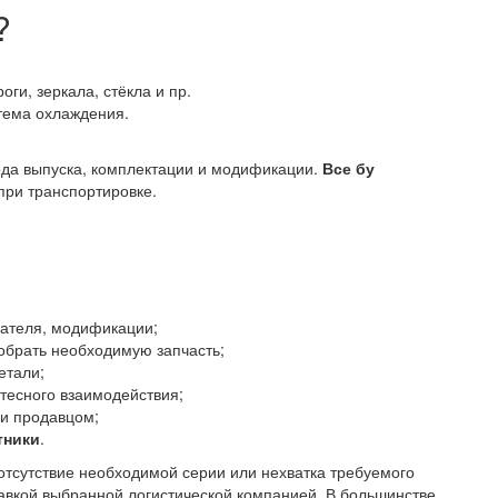
?
оги, зеркала, стёкла и пр.
стема охлаждения.
года выпуска, комплектации и модификации.
Все бу
при транспортировке.
гателя, модификации;
обрать необходимую запчасть;
етали;
тесного взаимодействия;
 и продавцом;
тники
.
отсутствие необходимой серии или нехватка требуемого
тавкой выбранной логистической компанией. В большинстве