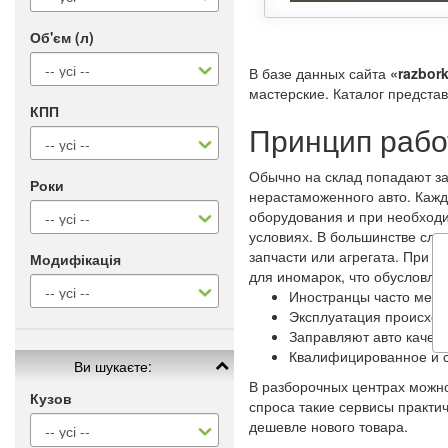
Об'єм (л)
В базе данных сайта
«razbork
мастерские. Каталог предста
КПП
Принцип рабо
Обычно на склад попадают за
Роки
нерастаможенного авто. Каж
оборудования и при необходи
условиях. В большинстве слу
запчасти или агрегата. При 
Модифікація
для иномарок, что обусловл
Иностранцы часто меня
Эксплуатация происход
Заправляют авто качес
Квалифицированное и 
Ви шукаєте:
В разборочных центрах можно
Кузов
спроса такие сервисы практи
дешевле нового товара.