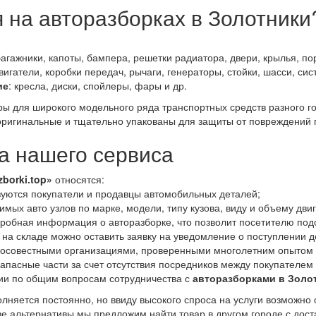
 на авторазборках в Золотники
багажники, капоты, бампера, решетки радиатора, двери, крылья, пор
двигатели, коробки передач, рычаги, генераторы, стойки, шасси, си
ие
: кресла, диски, спойлеры, фары и др.
ары для широкого модельного ряда транспортных средств разного 
ригинальные и тщательно упакованы для защиты от повреждений 
 нашего сервиса
zborki.top»
относятся:
уются покупатели и продавцы автомобильных деталей;
мых авто узлов по марке, модели, типу кузова, виду и объему дви
дробная информация о авторазборке, что позволит посетителю под
 на складе можно оставить заявку на уведомление о поступлении д
росовестными организациями, проверенными многолетним опытом 
апасные части за счет отсутствия посредников между покупателем
ии по общим вопросам сотрудничества с
авторазборками в Золо
лняется постоянно, но ввиду высокого спроса на услуги возможно 
тве альтернативы мы предложим найти товар в другом городе с дос