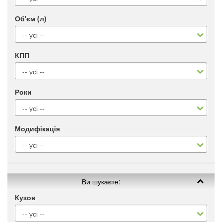
Об'єм (л)
КПП
Роки
Модифікація
Ви шукаєте:
Кузов