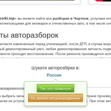
borki.top»
вы можете найти все
разборки в Чортков
, услугами к
мплектующими для иномарок и отечественных авто, в том числе сня
ты авторазборок
апчасти извлеченные перед утилизацией, после ДТП, в случае мор
дый демонтированный узел, любая демонтированная запчасть подв
мости проходит восстановление. После ремонта производится испы
зборки в Чортков
дают гарантию на продукцию на срок до 30 дней
тавитель магазина также укажет остаточный ресурс изделия. Особо
Шукати авторозбірки в:
следующими факторами:
ют автомобили, поэтому аккуратно обращаются с «железными коня
Россия
ит на высококачественных дорогах Европы, Азии и Америки;
ртным топливом;
Так, усе правильно
своевременное техобслуживание.
 выбрать запасные части по модели, году выпуска, стране произв
Ні, змінити місцезнаходження
чески не уступают привычным для нас автомагазинам. При этом за