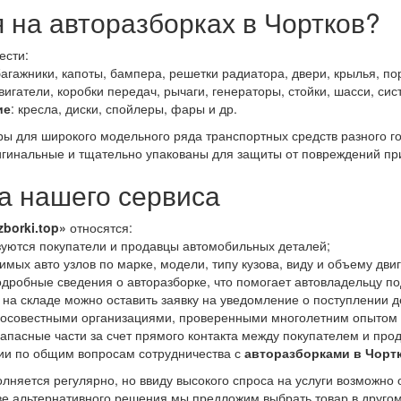
 на авторазборках в Чортков?
ести:
багажники, капоты, бампера, решетки радиатора, двери, крылья, пор
двигатели, коробки передач, рычаги, генераторы, стойки, шасси, си
ие
: кресла, диски, спойлеры, фары и др.
ары для широкого модельного ряда транспортных средств разного 
гинальные и тщательно упакованы для защиты от повреждений при
 нашего сервиса
zborki.top»
относятся:
уются покупатели и продавцы автомобильных деталей;
мых авто узлов по марке, модели, типу кузова, виду и объему дви
дробные сведения о авторазборке, что помогает автовладельцу по
 на складе можно оставить заявку на уведомление о поступлении д
росовестными организациями, проверенными многолетним опытом 
апасные части за счет прямого контакта между покупателем и про
ии по общим вопросам сотрудничества с
авторазборками в Чорт
лняется регулярно, но ввиду высокого спроса на услуги возможно 
тве альтернативного решения мы предложим выбрать товар в другом