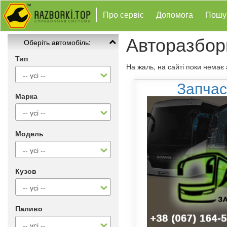
Про сервіс
Допомога
Пошу
Авторазбор
Оберіть автомобіль:
Тип
На жаль, на сайті поки немає
Запчас
Марка
Модель
Кузов
Паливо