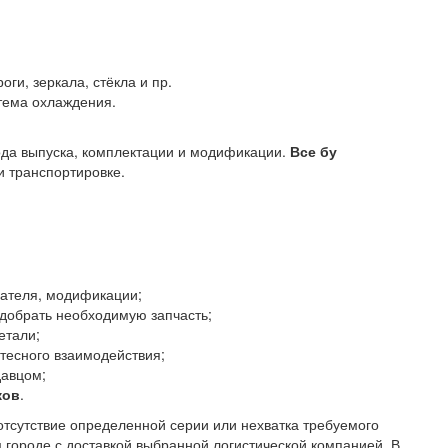
оги, зеркала, стёкла и пр.
стема охлаждения.
года выпуска, комплектации и модификации.
Все бу
 транспортировке.
гателя, модификации;
добрать необходимую запчасть;
етали;
тесного взаимодействия;
давцом;
ков
.
отсутствие определенной серии или нехватка требуемого
 городе с доставкой выбранной логистической компанией. В