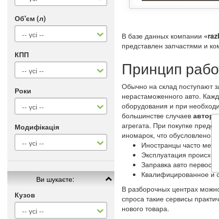
Об'єм (л)
В базе данных компании
«raz
представлен запчастями и ко
КПП
Принцип рабо
Обычно на склад поступают з
Роки
нерастаможенного авто. Каж
оборудования и при необходи
большинстве случаев
автора
агрегата. При покупке предс
Модифікація
иномарок, что обусловлено 
Иностранцы часто меня
Эксплуатация происход
Заправка авто первосо
Квалифицированное и 
Ви шукаєте:
В разборочных центрах можно
Кузов
спроса такие сервисы практи
нового товара.