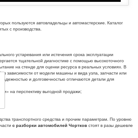
оторых пользуются автовладельцы и автомастерские. Каталог
тых с производства.
ального устаревания или истечения срока эксплуатации
ергается тщательной диагностике с помощью высокоточного
тание на стенде для оценки ресурса в реальных условиях. В
, в зависимости от модели машины и вида узла, запчасти или
й надежностью и долговечностью отличаются детали для
ми» на перспективу выгодной продажи;
одства транспортного средства и прочим параметрам. По уровню
пчасти
с разборки автомобилей Чортков
стоят в разы дешевле