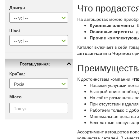
Что продается
Двигун
На автошротах можно приобр
Кузовные элементы
: 
Шасі
Основные агрегаты
: 
Прочие комплектующ
Каталог включает в себя тов
автозапчасти в Чортков
ори
Розташування:
Преимущества
Країна:
К достоинствам компании
«ra
Нашими услугами польз
Быстрый поиск необходи
Місто
На сайте размещены по
При отсутствии изделия
Работаем только с доб
Минимальная цена на з
Бесплатные консультац
Ассортимент автошротов попо
количества деталей. В качес