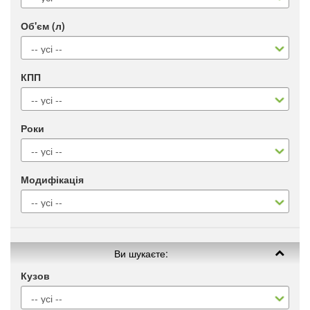
Об'єм (л)
КПП
Роки
Модифікація
Ви шукаєте:
Кузов