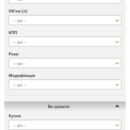
Об'єм (л)
КПП
Роки
Модифікація
Ви шукаєте:
Кузов