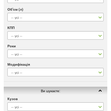
Об'єм (л)
КПП
Роки
Модифікація
Ви шукаєте:
Кузов