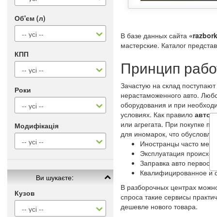
Об'єм (л)
В базе данных сайта
«razbork
мастерские. Каталог предста
КПП
Принцип рабо
Зачастую на склад поступают
Роки
нерастаможенного авто. Люб
оборудования и при необходи
условиях. Как правило
автор
или агрегата. При покупке п
Модифікація
для иномарок, что обусловл
Иностранцы часто меня
Эксплуатация происход
Заправка авто первосо
Квалифицированное и 
Ви шукаєте:
В разборочных центрах можно
Кузов
спроса такие сервисы практи
дешевле нового товара.