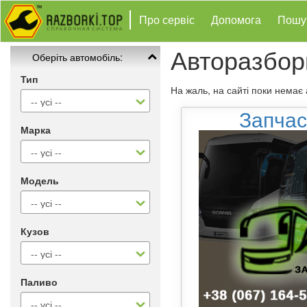
Про сервіс
Допомога
Пошу
Авторазбор
Оберіть автомобіль:
Тип
На жаль, на сайті поки немає
Запчас
Марка
Модель
Кузов
Паливо