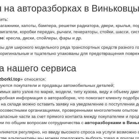
я на авторазборках в Виньковц
ить:
багажники, капоты, бампера, решетки радиатора, двери, крылья, пор
двигатели, коробки передач, рычаги, генераторы, стойки, шасси, си
ие
: кресла, диски, спойлеры, фары и др.
ары для широкого модельного ряда транспортных средств разного 
оригинальные и тщательно упакованы для предотвращения повреж
 нашего сервиса
zborki.top»
относятся:
уются покупатели и продавцы автомобильных деталей;
мых авто узлов по марке, модели, типу кузова, виду и объему дви
дробная информация о авторазборке, что помогает клиенту подобр
 на складе можно оставить заявку на уведомление о поступлении д
росовестными организациями, проверенными многолетним опытом 
апасные части за счет прямого контакта между покупателем и про
ии по общим вопросам сотрудничества с
авторазборками в Вин
лняется регулярно, но ввиду высокого спроса на услуги возможно 
естве альтернативы мы можем предложить выбрать товар в другом г