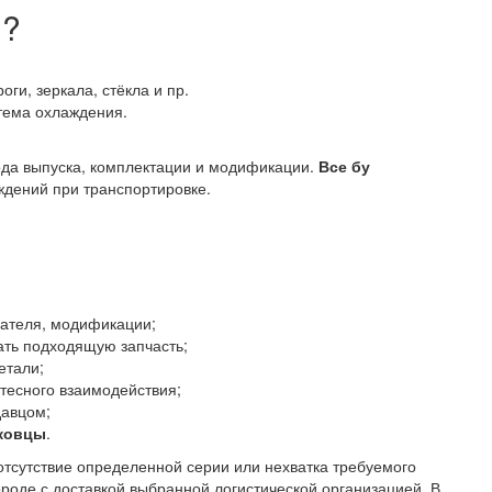
ы?
оги, зеркала, стёкла и пр.
стема охлаждения.
года выпуска, комплектации и модификации.
Все бу
дений при транспортировке.
гателя, модификации;
ать подходящую запчасть;
етали;
тесного взаимодействия;
давцом;
ьковцы
.
отсутствие определенной серии или нехватка требуемого
ороде с доставкой выбранной логистической организацией. В