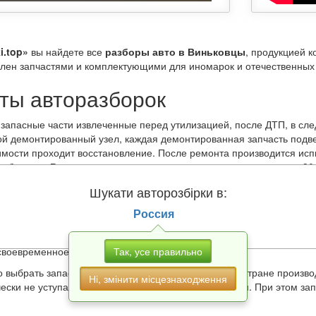
i.top»
вы найдете все
разборы авто в Виньковцы
, продукцией 
влен запчастями и комплектующими для иномарок и отечественных 
ты авторазборок
 запасные части извлеченные перед утилизацией, после ДТП, в сле
ой демонтированный узел, каждая демонтированная запчасть подв
мости проходит восстановление. После ремонта производится исп
азборки в Виньковцы
дают гарантию на продукцию на срок до 30 
редставитель магазина также укажет остаточный ресурс изделия. О
Шукати авторозбірки в:
ено следующими факторами:
ют автомобили, поэтому аккуратно обращаются с «железными коня
Россия
ит на высококачественных дорогах Европы, Азии и Америки;
ртным топливом;
Так, усе правильно
своевременное техобслуживание.
 выбрать запасные части по модели, году выпуска, стране произв
Ні, змінити місцезнаходження
чески не уступают привычным для нас автомагазинам. При этом за