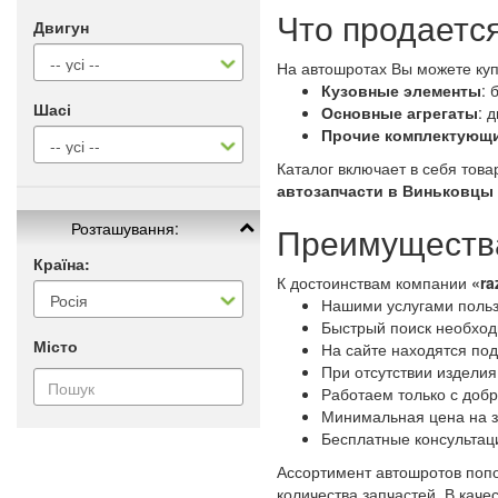
Что продаетс
Двигун
На автошротах Вы можете куп
Кузовные элементы
: 
Шасі
Основные агрегаты
: 
Прочие комплектующ
Каталог включает в себя тов
автозапчасти в Виньковцы
Розташування:
Преимущества
Країна:
К достоинствам компании
«ra
Нашими услугами польз
Быстрый поиск необходи
Місто
На сайте находятся по
При отсутствии изделия
Работаем только с доб
Минимальная цена на з
Бесплатные консультац
Ассортимент автошротов попо
количества запчастей. В кач