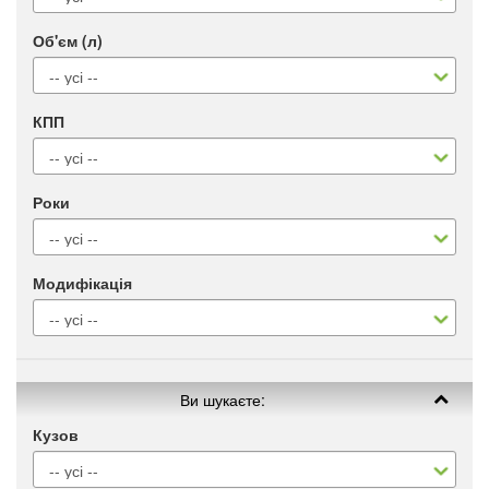
Об'єм (л)
КПП
Роки
Модифікація
Ви шукаєте:
Кузов