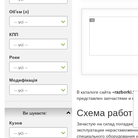
Об'єм (л)
КПП
Роки
Модифікація
В каталоге сайта
«razborki.to
представлен запчастями и ко
Схема работы
Ви шукаєте:
Кузов
Зачастую на склад попадают 
эксплуатации нерастаможенно
специального оборудования и