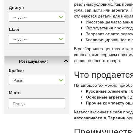
реальных условиях. Как прав
Двигун
узла, запчасти или агрегата
отличаются детали для ином
Иностранцы часто меня
Эксплуатация происход
Шасі
Заправляют авто перво
Квалифицированное и 
В разборочных центрах можно
спроса такие сервисы практи
дешевле нового товара.
Розташування:
Країна:
Что продаетс
На автошротах можно приобр
Кузовные элементы
: 
Місто
Основные агрегаты
: 
Прочие комплектующ
Каталог включает в себя про
автозапчасти в Перечин
ори
Преимущества