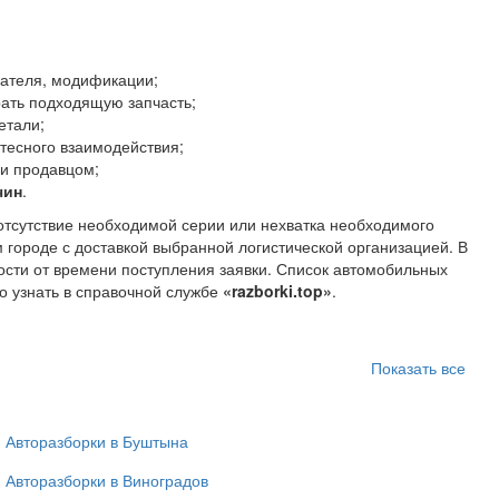
гателя, модификации;
рать подходящую запчасть;
етали;
тесного взаимодействия;
 и продавцом;
чин
.
 отсутствие необходимой серии или нехватка необходимого
м городе с доставкой выбранной логистической организацией. В
ости от времени поступления заявки. Список автомобильных
о узнать в справочной службе
«razborki.top»
.
Показать все
Авторазборки в Буштына
Авторазборки в Виноградов