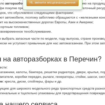
Ні, змінити місцезнаходження
ило
авторазборки в Перечин
предоставляют гарантию на продукци
. При покупке представитель магазина также укажет остаточный ре
арок, что обусловлено следующими факторами:
ют автомобили, поэтому заботливо обращаются с «железными кон
ит на высококачественных дорогах Европы, Азии и Америки;
сортным топливом;
своевременное техобслуживание.
 выбрать запасные части по модели, году выпуска, стране произв
чески не уступают привычным для нас автомагазинам. При этом за
я на авторазборках в Перечин?
ести:
багажники, капоты, бампера, решетки радиатора, двери, крылья, пор
двигатели, коробки передач, рычаги, генераторы, стойки, шасси, си
ие
: кресла, диски, спойлеры, фары и др.
дукцию для широкого модельного ряда транспортных средств разно
гинальные и тщательно упакованы для предотвращения поврежден
 нашего сервиса