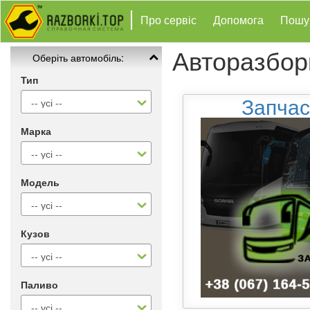
Про сервіс
Допомога
Пошу
Авторазбор
Оберіть автомобіль:
Тип
Запчас
Марка
Модель
Кузов
Паливо