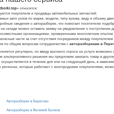
zborki.top»
относятся:
уются покупатели и продавцы автомобильных запчастей;
мых авто узлов по марке, модели, типу кузова, виду и объему дви
дробные сведения о авторазборке, что помогает посетителю подоб
 на складе можно оставить заявку на уведомление о поступлении д
росовестными организациями, проверенными многолетним опытом 
апасные части за счет отсутствия посредников между покупателем
ии по общим вопросам сотрудничества с
авторазборками в Пере
лняется регулярно, но ввиду высокого спроса на услуги возможно
тве альтернативного решения мы предложим заказать товар в друго
а осуществляется в течение дня или на следующий день, в зависим
х регионах, которые работают с иногородними покупателями, можн
Авторазборки в Берегово
Авторазборки в Великий Бычков