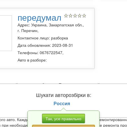
передумал
Адрес: Украина, Закарпатская обл.,
г. Перечин,
Контактное лицо: разборка
Дата обновления: 2023-08-31
Телефоны: 0676722547,
Авто в разборе:
p»
вы найдете все
разборки в Перечин
, продукцией которых поль
мплектующими для иномарок и отечественных моделей, включая сн
Шукати авторозбірки в:
 авторазборок
Россия
запасные части извлеченные перед утилизацией, после ДТП, в резу
Так, усе правильно
го авто. Каждый демонтированный агрегат, любая демонтированн
 при необходимости проходит восстановление. После ремонта про