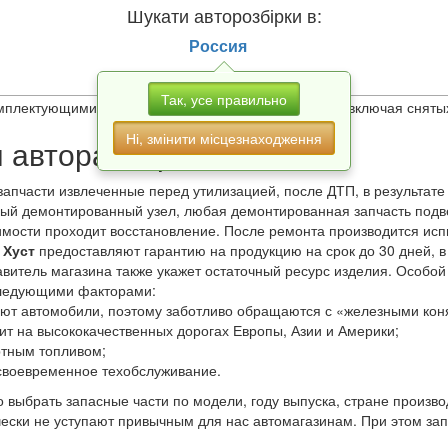
Хуст
06
Шукати авторозбірки в:
Хуст
06
Россия
i.top»
вы можете найти все
разборки в Хуст
, продукцией которых
Так, усе правильно
мплектующими для иномарок и отечественных авто, включая снятых
Ні, змінити місцезнаходження
 авторазборок
запчасти извлеченные перед утилизацией, после ДТП, в результате
дый демонтированный узел, любая демонтированная запчасть подв
мости проходит восстановление. После ремонта производится испы
 Хуст
предоставляют гарантию на продукцию на срок до 30 дней, в
тавитель магазина также укажет остаточный ресурс изделия. Особо
следующими факторами:
ют автомобили, поэтому заботливо обращаются с «железными кон
ит на высококачественных дорогах Европы, Азии и Америки;
ртным топливом;
своевременное техобслуживание.
 выбрать запасные части по модели, году выпуска, стране произв
чески не уступают привычным для нас автомагазинам. При этом за