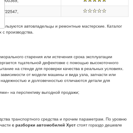
87000369,
76722547,
 пользуются автовладельцы и ремонтные мастерские. Каталог
 с производства.
 морального старения или истечения срока эксплуатации
ергается тщательной дефектовке с помощью высокоточного
тание на стенде для проверки качества в реальных условиях.
 зависимости от модели машины и вида узла, запчасти или
й надежностью и долговечностью отличаются детали для
ями» на перспективу выгодной продажи;
одства транспортного средства и прочим параметрам. По уровню
пчасти
с разборки автомобилей Хуст
стоят гораздо дешевле