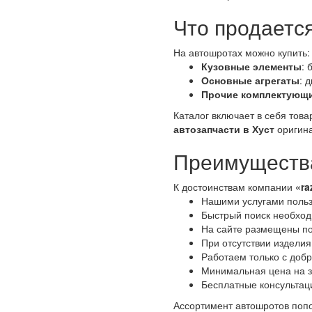
Что продается
На автошротах можно купить:
Кузовные элементы
: 
Основные агрегаты
: 
Прочие комплектующ
Каталог включает в себя тов
автозапчасти в Хуст
оригина
Преимущества
К достоинствам компании
«ra
Нашими услугами польз
Быстрый поиск необходи
На сайте размещены по
При отсутствии изделия
Работаем только с доб
Минимальная цена на з
Бесплатные консультац
Ассортимент автошротов попо