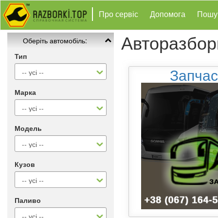
Про сервіс
Допомога
Пошу
Авторазбор
Оберіть автомобіль:
Тип
Запчас
Марка
Модель
Кузов
Паливо