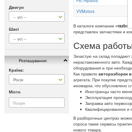
РБ-Україна
Двигун
VVMotors
В каталоге компании
«razbork
Шасі
представлен запчастями и ко
Схема работы
Зачастую на склад попадают 
Розташування:
нерастаможенного авто. Каж
оборудования и при необходи
Країна:
Как правило
авторазборки в
агрегата. При покупке предс
иномарок, что обусловлено 
Иностранцы часто меня
Місто
Эксплуатация происход
Заправка авто первосо
Квалифицированное и 
В разборочных центрах можно
спроса такие сервисы практи
нового товара.