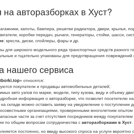
 на авторазборках в Хуст?
багажники, капоты, бампера, решетки радиатора, двери, крылья, пор
двигатели, коробки передач, рычаги, генераторы, стойки, шасси, си
ие
: кресла, диски, спойлеры, фары и др.
ары для широкого модельного ряда транспортных средств разного 
льные и тщательно упакованы для предотвращения повреждений п
 нашего сервиса
zborki.top»
относятся:
уются покупатели и продавцы автомобильных деталей;
мых авто узлов по марке, модели, типу кузова, виду и объему дви
дробная информация о авторазборке, что позволит посетителю на
 на складе можно оставить заявку на уведомление о поступлении д
росовестными организациями, проверенными многолетним опытом 
апасные части за счет отсутствия посредников между покупателем
ии по общим вопросам сотрудничества с
авторазборками в Хуст
.
лняется постоянно, но ввиду высокого спроса на услуги вероятно 