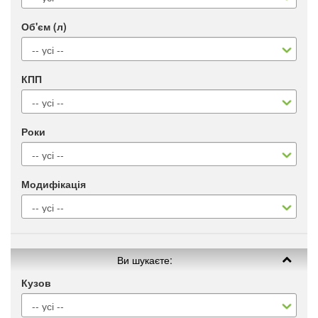
Об'єм (л)
КПП
Роки
Модифікація
Ви шукаєте:
Кузов