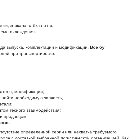
оги, зеркала, стёкла и пр.
стема охлаждения.
года выпуска, комплектации и модификации.
Все бу
ний при транспортировке.
гателя, модификации;
 найти необходимую запчасть;
етали;
том тесного взаимодействия;
 и продавцом;
гово
.
отсутствие определенной серии или нехватка требуемого
ороде с доставкой выбранной логистической организацией. Как