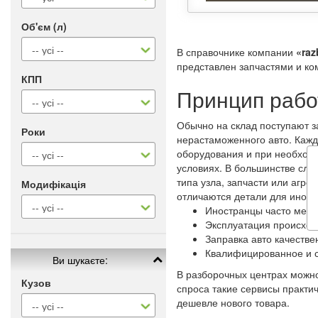
Об'єм (л)
В справочнике компании
«raz
представлен запчастями и ко
КПП
Принцип рабо
Обычно на склад поступают з
Роки
нерастаможенного авто. Каж
оборудования и при необходи
условиях. В большинстве слу
типа узла, запчасти или агре
Модифікація
отличаются детали для ином
Иностранцы часто меня
Эксплуатация происход
Заправка авто качеств
Квалифицированное и 
Ви шукаєте:
В разборочных центрах можно
Кузов
спроса такие сервисы практи
дешевле нового товара.