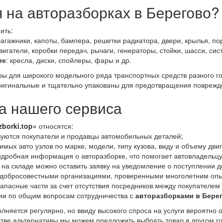
 на авторазборках в Берегово?
ить:
багажники, капоты, бампера, решетки радиатора, двери, крылья, пор
двигатели, коробки передач, рычаги, генераторы, стойки, шасси, си
ие
: кресла, диски, спойлеры, фары и др.
ары для широкого модельного ряда транспортных средств разного 
игинальные и тщательно упакованы для предотвращения поврежде
 нашего сервиса
zborki.top»
относятся:
уются покупатели и продавцы автомобильных деталей;
мых авто узлов по марке, модели, типу кузова, виду и объему дви
дробная информация о авторазборке, что помогает автовладельцу
 на складе можно оставить заявку на уведомление о поступлении д
 добросовестными организациями, проверенными многолетним опы
апасные части за счет отсутствия посредников между покупателем
ии по общим вопросам сотрудничества с
авторазборками в Бере
лняется регулярно, но ввиду высокого спроса на услуги вероятно 
естве альтернативы мы можем предложить выбрать товар в другом г