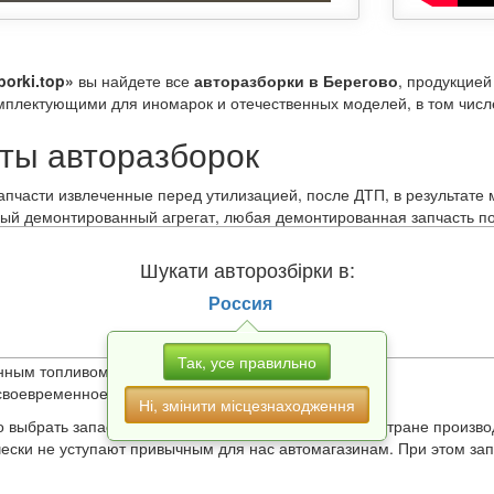
borki.top»
вы найдете все
авторазборки в Берегово
, продукцией
мплектующими для иномарок и отечественных моделей, в том числе
ты авторазборок
апчасти извлеченные перед утилизацией, после ДТП, в результате 
дый демонтированный агрегат, любая демонтированная запчасть п
мости проходит восстановление. После ремонта производится исп
чаев
авторазборки в Берегово
предоставляют гарантию на продук
Шукати авторозбірки в:
гата. При покупке представитель магазина также укажет остаточны
Россия
арок, что обусловлено следующими факторами:
ют машины, поэтому бережно обращаются с «железными конями» 
ит на высококачественных дорогах Европы, Азии и Америки;
Так, усе правильно
енным топливом;
своевременное техобслуживание.
Ні, змінити місцезнаходження
 выбрать запасные части по модели, году выпуска, стране произв
чески не уступают привычным для нас автомагазинам. При этом за