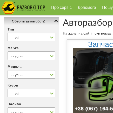
Про сервіс
Допомога
Пошу
Авторазбор
Оберіть автомобіль:
Тип
На жаль, на сайті поки немає
Запчас
Марка
Модель
Кузов
Паливо