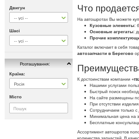
Что продается
Двигун
На автошротах Вы можете куп
Кузовные элементы
: 
Шасі
Основные агрегаты
: 
Прочие комплектующ
Каталог включает в себя тов
автозапчасти в Берегово
ор
Розташування:
Преимущества
Країна:
К достоинствам компании
«ra
Нашими услугами польз
Быстрый поиск необходи
Місто
На сайте размещены по
При отсутствии изделия
Сотрудничаем только с
Минимальная цена на з
Бесплатные консультац
Ассортимент автошротов попо
количества запчастей. В кач