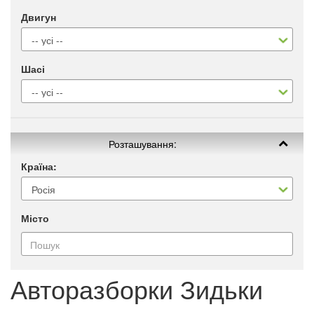
Двигун
Шасі
Розташування:
Країна:
Місто
Авторазборки Зидьки