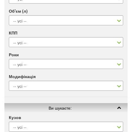
Об'єм (л)
КПП
Роки
Модифікація
Ви шукаєте:
Кузов