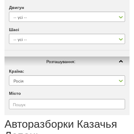
Двигун
Шасі
Розташування:
Країна:
Місто
Авторазборки Казачья