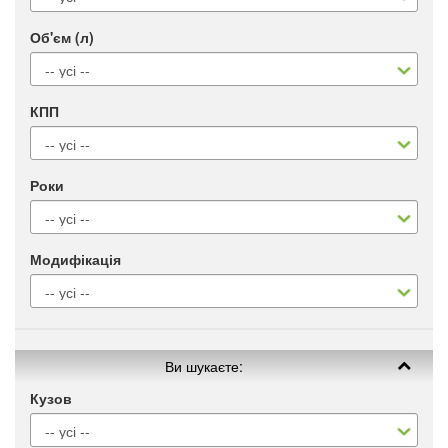
Об'єм (л)
КПП
Роки
Модифікація
Ви шукаєте:
Кузов