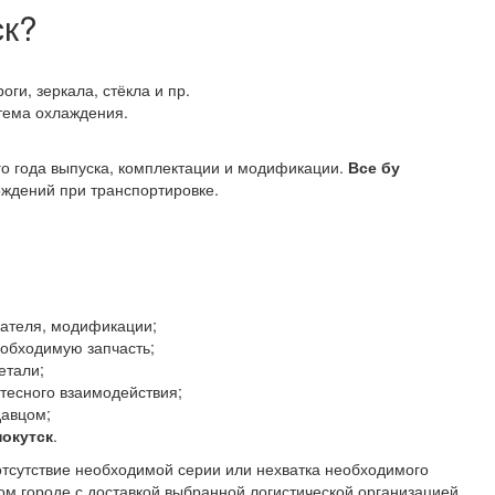
ск?
оги, зеркала, стёкла и пр.
стема охлаждения.
го года выпуска, комплектации и модификации.
Все бу
ждений при транспортировке.
гателя, модификации;
еобходимую запчасть;
етали;
тесного взаимодействия;
давцом;
нокутск
.
отсутствие необходимой серии или нехватка необходимого
ом городе с доставкой выбранной логистической организацией.