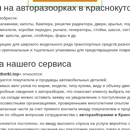
 на авторазборках в Краснокут
иобрести:
багажники, капоты, бампера, решетки радиатора, двери, крылья, пор
двигатели, коробки передач, рычаги, генераторы, стойки, шасси, си
ие
: кресла, диски, спойлеры, фары и др.
дукцию для широкого модельного ряда транспортных средств разно
к
оригинальные и тщательно упакованы для предотвращения повре
 нашего сервиса
zborki.top»
относятся:
уются покупатели и продавцы автомобильных деталей;
мых авто узлов по марке, модели, типу кузова, виду и объему дви
робные сведения о авторазборке, что помогает клиенту выбрать н
 на складе можно оставить заявку на уведомление о поступлении д
росовестными организациями, проверенными многолетним опытом 
апасные части за счет прямого контакта между покупателем и про
ии по общим вопросам сотрудничества с
авторазборками в Крас
лняется постоянно, но ввиду высокого спроса на услуги вероятно 
стве альтернативного решения мы предложим заказать товар в друг