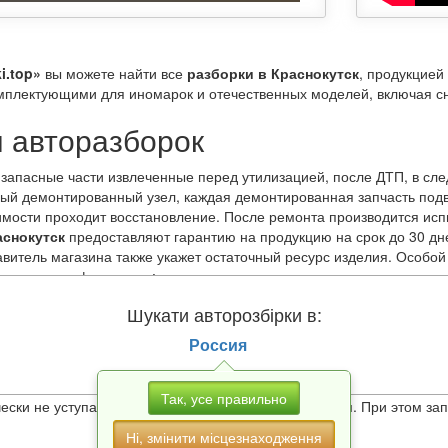
i.top»
вы можете найти все
разборки в Краснокутск
, продукцией
мплектующими для иномарок и отечественных моделей, включая сн
 авторазборок
 запасные части извлеченные перед утилизацией, после ДТП, в сле
дый демонтированный узел, каждая демонтированная запчасть под
мости проходит восстановление. После ремонта производится испы
аснокутск
предоставляют гарантию на продукцию на срок до 30 дне
тавитель магазина также укажет остаточный ресурс изделия. Особо
следующими факторами:
ют машины, поэтому бережно обращаются с «железными конями» 
Шукати авторозбірки в:
ит на высококачественных дорогах Европы, Азии и Америки;
сортным топливом;
Россия
своевременное техобслуживание.
 выбрать запасные части по модели, году выпуска, стране произв
Так, усе правильно
чески не уступают привычным для нас автомагазинам. При этом за
Ні, змінити місцезнаходження