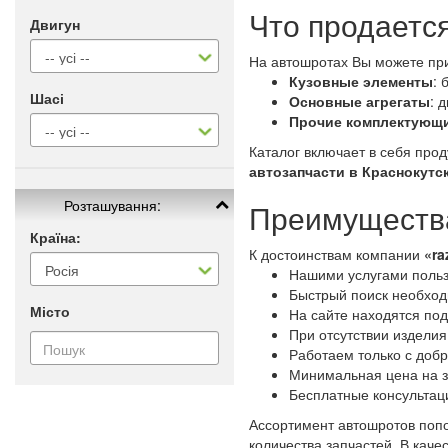
Что продается
Двигун
На автошротах Вы можете пр
Кузовные элементы
: 
Шасі
Основные агрегаты
: 
Прочие комплектующ
Каталог включает в себя про
автозапчасти в Краснокутс
Розташування:
Преимущества
Країна:
К достоинствам компании
«ra
Нашими услугами польз
Быстрый поиск необходи
Місто
На сайте находятся под
При отсутствии изделия
Работаем только с доб
Минимальная цена на з
Бесплатные консультац
Ассортимент автошротов попо
количества запчастей. В каче