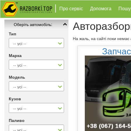
Про сервіс
Допомога
Пошу
Авторазбор
Оберіть автомобіль:
Тип
На жаль, на сайті поки немає
Запчас
Марка
Модель
Кузов
Паливо