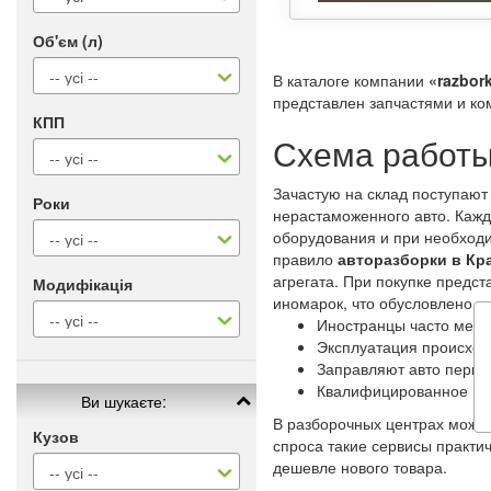
Об'єм (л)
В каталоге компании
«razbork
представлен запчастями и ко
КПП
Схема работы
Зачастую на склад поступают
Роки
нерастаможенного авто. Каж
оборудования и при необходи
правило
авторазборки в Кр
агрегата. При покупке предс
Модифікація
иномарок, что обусловлено 
Иностранцы часто меня
Эксплуатация происход
Заправляют авто перво
Квалифицированное и 
Ви шукаєте:
В разборочных центрах можно
Кузов
спроса такие сервисы практи
дешевле нового товара.