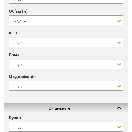
Об'єм (л)
КПП
Роки
Модифікація
Ви шукаєте:
Кузов