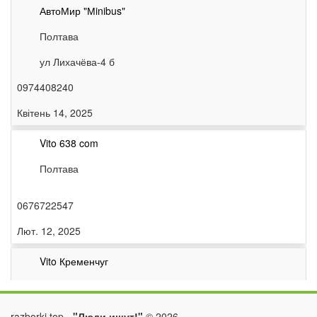
АвтоМир "Мinibus"
Полтава
ул Лихачёва-4 б
0974408240
Квітень 14, 2025
Vito 638 com
Полтава
0676722547
Лют. 12, 2025
Vito Кременчуг
Кременчуг
razborki.top -
"Люди ищут!"
©
2026