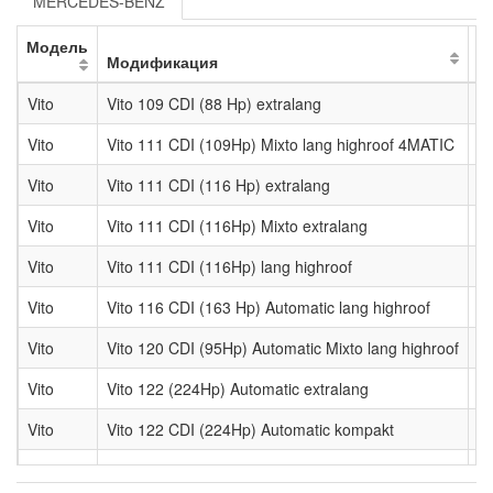
MERCEDES-BENZ
Модель
Модификация
К
Vito
Vito 109 CDI (88 Hp) extralang
м
Vito
Vito 111 CDI (109Hp) Mixto lang highroof 4MATIC
м
Vito
Vito 111 CDI (116 Hp) extralang
м
Vito
Vito 111 CDI (116Hp) Mixto extralang
м
Vito
Vito 111 CDI (116Hp) lang highroof
м
Vito
Vito 116 CDI (163 Hp) Automatic lang highroof
м
Vito
Vito 120 CDI (95Hp) Automatic Mixto lang highroof
м
Vito
Vito 122 (224Hp) Automatic extralang
м
Vito
Vito 122 CDI (224Hp) Automatic kompakt
м
Vito
Vito 126 (258Hp) Automatic lang
м