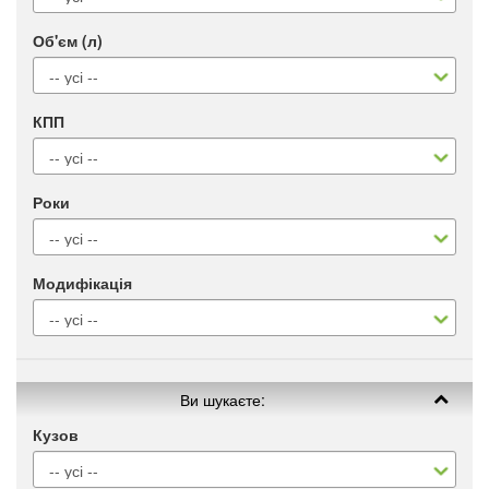
Об'єм (л)
КПП
Роки
Модифікація
Ви шукаєте:
Кузов