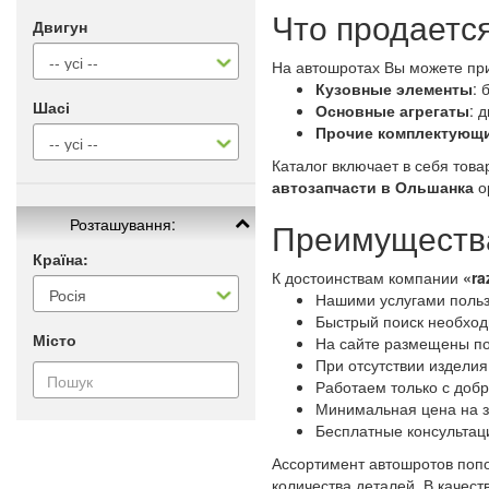
Что продаетс
Двигун
На автошротах Вы можете пр
Кузовные элементы
: 
Шасі
Основные агрегаты
: 
Прочие комплектующ
Каталог включает в себя тов
автозапчасти в Ольшанка
о
Розташування:
Преимущества
Країна:
К достоинствам компании
«ra
Нашими услугами польз
Быстрый поиск необходи
Місто
На сайте размещены по
При отсутствии изделия
Работаем только с доб
Минимальная цена на з
Бесплатные консультац
Ассортимент автошротов попо
количества деталей. В качес