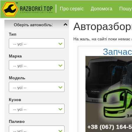
Про сервіс
Допомога
Пошу
Авторазбор
Оберіть автомобіль:
Тип
На жаль, на сайті поки немає
Запчас
Марка
Модель
Кузов
Паливо