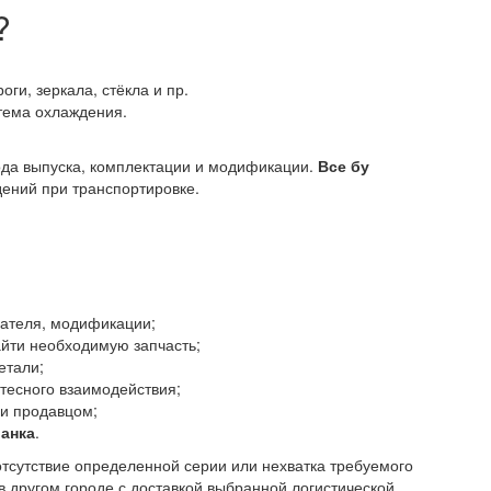
?
оги, зеркала, стёкла и пр.
стема охлаждения.
года выпуска, комплектации и модификации.
Все бу
ений при транспортировке.
гателя, модификации;
йти необходимую запчасть;
етали;
тесного взаимодействия;
 и продавцом;
анка
.
отсутствие определенной серии или нехватка требуемого
в другом городе с доставкой выбранной логистической