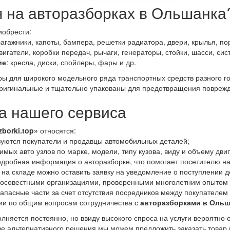
я на авторазборках в Ольшанка
иобрести:
багажники, капоты, бампера, решетки радиатора, двери, крылья, пор
двигатели, коробки передач, рычаги, генераторы, стойки, шасси, си
ие
: кресла, диски, спойлеры, фары и др.
ары для широкого модельного ряда транспортных средств разного 
ригинальные и тщательно упакованы для предотвращения поврежд
 нашего сервиса
zborki.top»
относятся:
уются покупатели и продавцы автомобильных деталей;
мых авто узлов по марке, модели, типу кузова, виду и объему дви
дробная информация о авторазборке, что помогает посетителю на
 на складе можно оставить заявку на уведомление о поступлении д
росовестными организациями, проверенными многолетним опытом 
апасные части за счет отсутствия посредников между покупателем
ии по общим вопросам сотрудничества с
авторазборками в Ольш
лняется постоянно, но ввиду высокого спроса на услуги вероятно 
тве альтернативного решения мы можем предложить заказать товар 