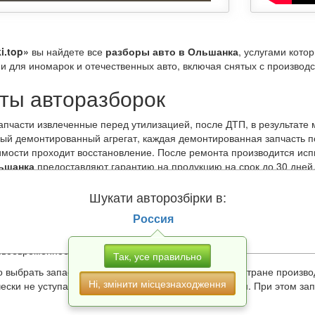
i.top»
вы найдете все
разборы авто в Ольшанка
, услугами кото
 для иномарок и отечественных авто, включая снятых с производс
ты авторазборок
апчасти извлеченные перед утилизацией, после ДТП, в результате 
ый демонтированный агрегат, каждая демонтированная запчасть п
мости проходит восстановление. После ремонта производится испы
ьшанка
предоставляют гарантию на продукцию на срок до 30 дней,
тавитель магазина также укажет остаточный ресурс изделия. Особо
следующими факторами:
Шукати авторозбірки в:
ют автомобили, поэтому заботливо обращаются с «железными кон
Россия
ит на высококачественных дорогах Европы, Азии и Америки;
сортным топливом;
своевременное техобслуживание.
Так, усе правильно
 выбрать запасные части по модели, году выпуска, стране произв
Ні, змінити місцезнаходження
чески не уступают привычным для нас автомагазинам. При этом за