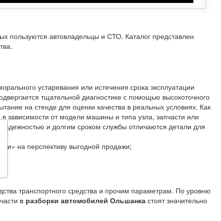
рых пользуются автовладельцы и СТО. Каталог представлен
тва.
морального устаревания или истечения срока эксплуатации
одвергается тщательной диагностике с помощью высокоточного
тание на стенде для оценки качества в реальных условиях. Как
 в зависимости от модели машины и типа узла, запчасти или
й надежностью и долгим сроком службы отличаются детали для
ями» на перспективу выгодной продажи;
одства транспортного средства и прочим параметрам. По уровню
пчасти
с разборки автомобилей Ольшанка
стоят значительно