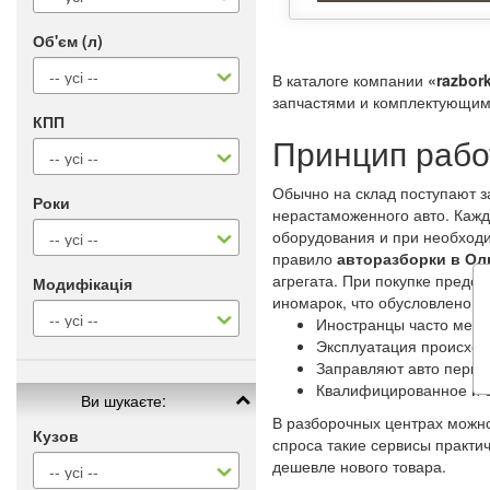
Об'єм (л)
В каталоге компании
«razbork
запчастями и комплектующими
КПП
Принцип рабо
Обычно на склад поступают з
Роки
нерастаможенного авто. Кажд
оборудования и при необходи
правило
авторазборки в Ол
агрегата. При покупке предс
Модифікація
иномарок, что обусловлено 
Иностранцы часто меня
Эксплуатация происход
Заправляют авто перво
Квалифицированное и 
Ви шукаєте:
В разборочных центрах можно
Кузов
спроса такие сервисы практи
дешевле нового товара.