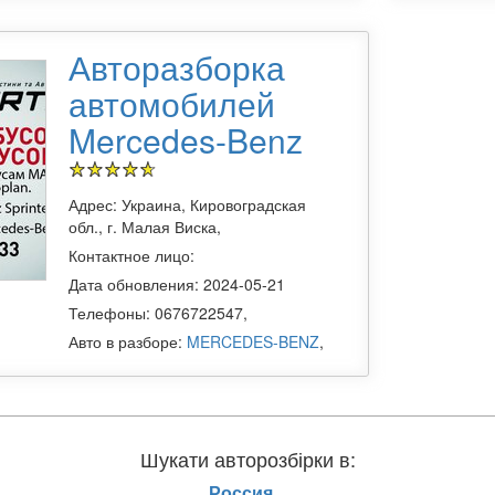
Авторазборка
автомобилей
Mercedes-Benz
Адрес: Украина, Кировоградская
обл., г. Малая Виска,
Контактное лицо:
Дата обновления: 2024-05-21
Телефоны: 0676722547,
Авто в разборе:
MERCEDES-BENZ
,
p»
вы можете найти все
разборы авто в Малая Виска
, услугами 
Шукати авторозбірки в:
ями и комплектующими для иномарок и отечественных моделей, в т
Россия