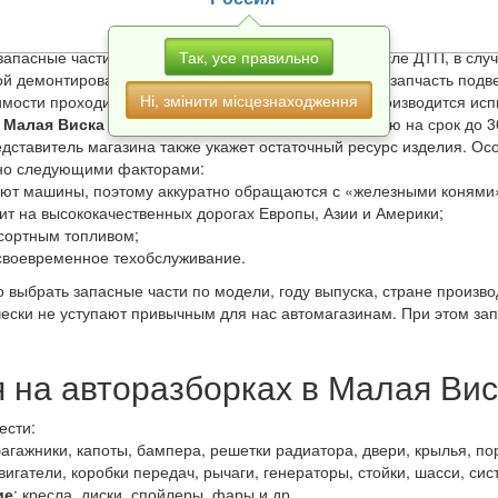
ты авторазборок
Так, усе правильно
запасные части извлеченные перед утилизацией, после ДТП, в слу
ой демонтированный узел, каждая демонтированная запчасть подв
Ні, змінити місцезнаходження
мости проходит восстановление. После ремонта производится испы
 Малая Виска
предоставляют гарантию на продукцию на срок до 30
редставитель магазина также укажет остаточный ресурс изделия. О
ено следующими факторами:
ют машины, поэтому аккуратно обращаются с «железными конями»
ит на высококачественных дорогах Европы, Азии и Америки;
сортным топливом;
своевременное техобслуживание.
 выбрать запасные части по модели, году выпуска, стране произв
чески не уступают привычным для нас автомагазинам. При этом за
я на авторазборках в Малая Ви
ести:
багажники, капоты, бампера, решетки радиатора, двери, крылья, пор
двигатели, коробки передач, рычаги, генераторы, стойки, шасси, си
ие
: кресла, диски, спойлеры, фары и др.