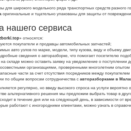
ары для широкого модельного ряда транспортных средств разного 
а
оригинальные и тщательно упакованы для защиты от повреждени
 нашего сервиса
zborki.top»
относятся:
уются покупатели и продавцы автомобильных запчастей;
мых авто узлов по марке, модели, типу кузова, виду и объему дви
дробные сведения о авторазборке, что помогает посетителю подо
 на складе можно оставить заявку на уведомление о поступлении д
росовестными организациями, проверенными многолетним опытом 
апасные части за счет отсутствия посредников между покупателем
ии по общим вопросам сотрудничества с
авторазборками в Мала
лняется регулярно, но ввиду высокого спроса на услуги вероятно 
естве альтернативного решения мы предложим выбрать товар в друг
исходит в течение дня или на следующий день, в зависимости от в
торые работают с иногородними клиентами, можно узнать в справо