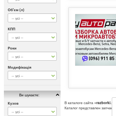
Об'єм (л)
КПП
Роки
Модифікація
Ви шукаєте:
В каталоге сайта
«razborki.to
Кузов
Каталог представлен запчаст