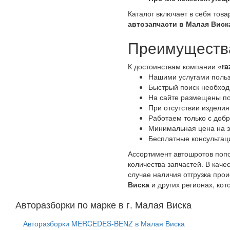
Каталог включает в себя тов
автозапчасти в Малая Виск
Преимущества
К достоинствам компании
«ra
Нашими услугами польз
Быстрый поиск необходи
На сайте размещены по
При отсутствии изделия
Работаем только с доб
Минимальная цена на з
Бесплатные консультац
Ассортимент автошротов попо
количества запчастей. В кач
случае наличия отгрузка про
Виска
и других регионах, ко
Авторазборки по марке в г. Малая Виска
Авторазборки MERCEDES-BENZ в Малая Виска