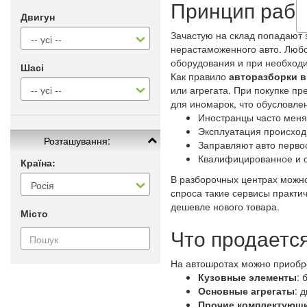
Принцип рабо
Двигун
Зачастую на склад попадают 
нерастаможенного авто. Люб
оборудования и при необходи
Шасі
Как правило
авторазборки в
или агрегата. При покупке п
для иномарок, что обусловл
Иностранцы часто меня
Эксплуатация происход
Розташування:
Заправляют авто перво
Квалифицированное и 
Країна:
В разборочных центрах можно
спроса такие сервисы практи
дешевле нового товара.
Місто
Что продаетс
На автошротах можно приобр
Кузовные элементы
: 
Основные агрегаты
: 
Прочие комплектующ