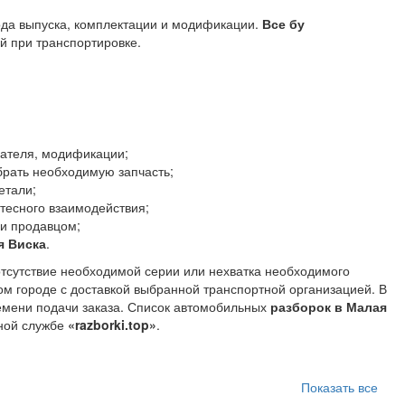
года выпуска, комплектации и модификации.
Все бу
й при транспортировке.
гателя, модификации;
брать необходимую запчасть;
етали;
тесного взаимодействия;
 и продавцом;
я Виска
.
отсутствие необходимой серии или нехватка необходимого
ом городе с доставкой выбранной транспортной организацией. В
ремени подачи заказа. Список автомобильных
разборок в Малая
чной службе
«razborki.top»
.
Показать все