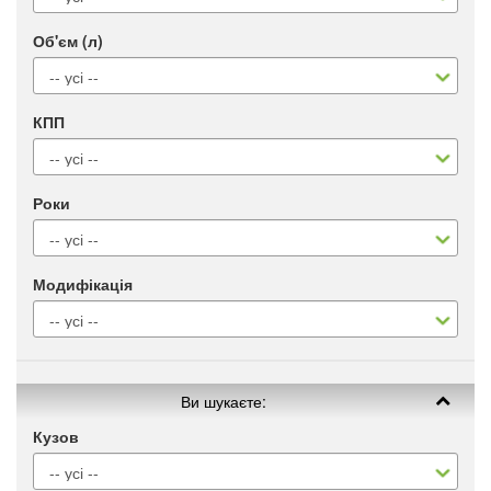
Об'єм (л)
КПП
Роки
Модифікація
Ви шукаєте:
Кузов