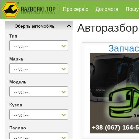
Про сервіс
Допомога
Пошу
Авторазборк
Оберіть автомобіль:
Тип
Запчас
Марка
Модель
Кузов
Паливо