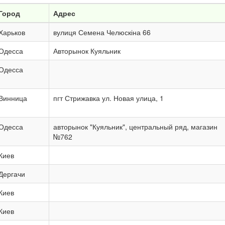
Город
Адрес
Харьков
вулиця Семена Челюскіна 66
Одесса
Авторынок Куяльник
Одесса
Винница
пгт Стрижавка ул. Новая улица, 1
Одесса
авторынок "Куяльник", центральный ряд, магазин
№762
Киев
Дергачи
Киев
Киев