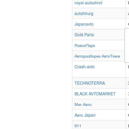
royal-autoshrot
autohirurg
Japanavto
Gold Parts
РовноПарк
Авторазборка АвтоТема
Crash-avto
TECHNOTERRA
BLACK AVTOMARKET
Миг Авто
Aвто Japan
911