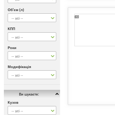
Об'єм (л)
КПП
Роки
Модифікація
Ви шукаєте:
Кузов