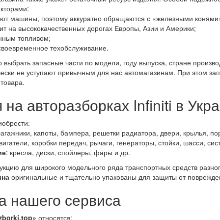
кторами:
ют машины, поэтому аккуратно обращаются с «железными конями»
ит на высококачественных дорогах Европы, Азии и Америки;
енным топливом;
своевременное техобслуживание.
 выбрать запасные части по модели, году выпуска, стране произв
ески не уступают привычным для нас автомагазинам. При этом запча
товара.
 на авторазборках Infiniti в Укр
иобрести:
багажники, капоты, бампера, решетки радиатора, двери, крылья, пор
двигатели, коробки передач, рычаги, генераторы, стойки, шасси, си
ие
: кресла, диски, спойлеры, фары и др.
дукцию для широкого модельного ряда транспортных средств разно
ина
оригинальные и тщательно упакованы для защиты от поврежден
 нашего сервиса
zborki.top»
относятся: