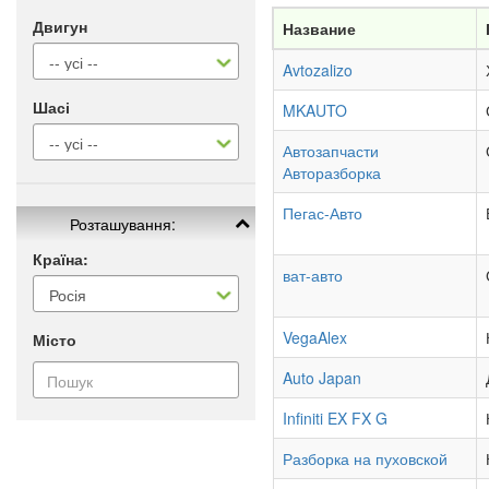
Двигун
Название
Avtozalizo
Шасі
MKAUTO
Автозапчасти
Авторазборка
Пегас-Авто
Розташування:
Країна:
ват-авто
VegaAlex
Місто
Auto Japan
Infiniti EX FX G
Разборка на пуховской