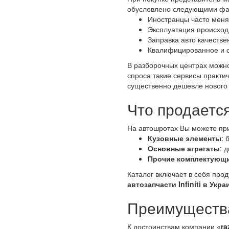
обусловлено следующими фа
Иностранцы часто меня
Эксплуатация происход
Заправка авто качеств
Квалифицированное и 
В разборочных центрах можно
спроса такие сервисы практич
существенно дешевле нового 
Что продается
На автошротах Вы можете пр
Кузовные элементы
: 
Основные агрегаты
: 
Прочие комплектующ
Каталог включает в себя про
автозапчасти Infiniti в Укра
Преимущества
К достоинствам компании
«ra