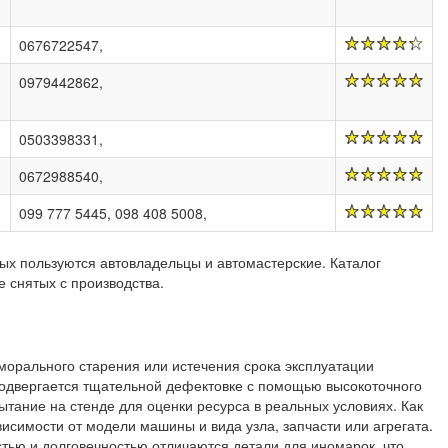
0676722547,
0979442862,
0503398331,
0672988540,
099 777 5445, 098 408 5008,
рых пользуются автовладельцы и автомастерские. Каталог
 снятых с производства.
 морального старения или истечения срока эксплуатации
подвергается тщательной дефектовке с помощью высокоточного
тание на стенде для оценки ресурса в реальных условиях. Как
висимости от модели машины и вида узла, запчасти или агрегата.
стью и долговечностью отличаются детали для иномарок, что