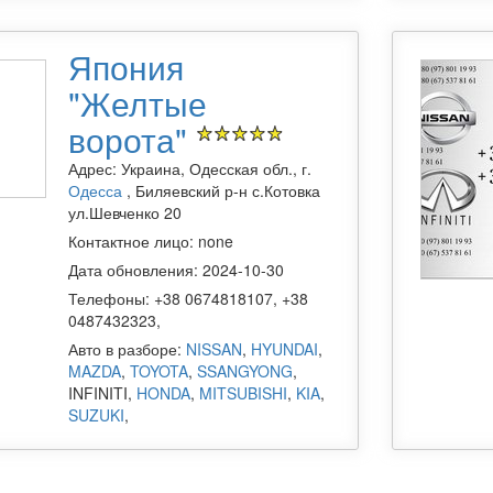
Япония
"Желтые
ворота"
Адрес: Украина, Одесская обл., г.
Одесса
, Биляевский р-н с.Котовка
ул.Шевченко 20
Контактное лицо: none
Дата обновления: 2024-10-30
Телефоны: +38 0674818107, +38
0487432323,
Авто в разборе:
NISSAN
,
HYUNDAI
,
MAZDA
,
TOYOTA
,
SSANGYONG
,
INFINITI,
HONDA
,
MITSUBISHI
,
KIA
,
SUZUKI
,