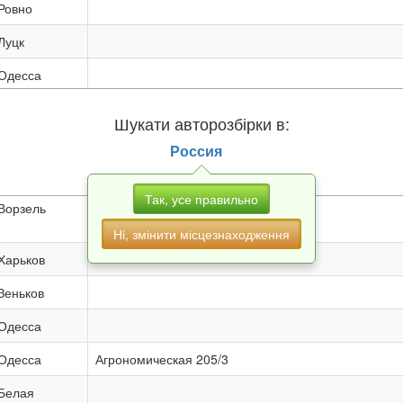
Ровно
Луцк
Одесса
Одесса
Шукати авторозбірки в:
Ровно
Россия
Харьков
Так, усе правильно
Ворзель
Буча,ул., Кирова 99
Ні, змінити місцезнаходження
Харьков
Зеньков
Одесса
Одесса
Агрономическая 205/3
Белая