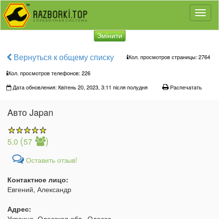
Toggl
naviga
Змінити
Вернуться к общему списку
Кол. просмотров страницы: 2764
Кол. просмотров телефонов:
226
Дата обновления: Квітень 20, 2023, 3:11 після полудня
Распечатать
Aвто Japan
(
)
5.0
57
Оставить отзыв!
Контактное лицо:
Евгений, Александр
Адрес:
Украина, Одесская обл., Одесса