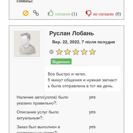
Плюсы:
(
1
)
(
0
)
согласен
не согласен
Руслан Лобань
Вер. 22, 2022, 7 після полудня
Відмінно
Все быстро и четко.
5 минут общения и нужная запчаст
ь была отправлена в тот же день.
Наличие авто(узлов) было
yes
указано правильно?:
Описание услуг было
yes
актуальным?:
Заказ был выполнен в
yes
оговоренные сроки?: