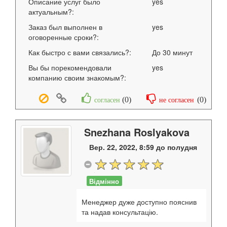
Описание услуг было
yes
актуальным?:
Заказ был выполнен в
yes
оговоренные сроки?:
Как быстро с вами связались?:
До 30 минут
Вы бы порекомендовали
yes
компанию своим знакомым?:
(
0
)
(
0
)
согласен
не согласен
Snezhana Roslyakova
Вер. 22, 2022, 8:59 до полудня
Відмінно
Менеджер дуже доступно пояснив
та надав консультацію.