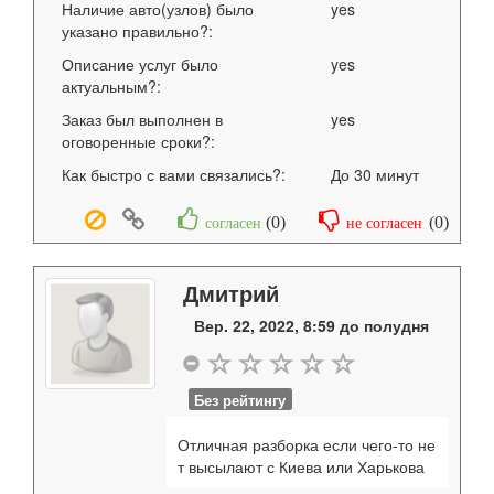
Наличие авто(узлов) было
yes
указано правильно?:
Описание услуг было
yes
актуальным?:
Заказ был выполнен в
yes
оговоренные сроки?:
Как быстро с вами связались?:
До 30 минут
(
0
)
(
0
)
согласен
не согласен
Дмитрий
Вер. 22, 2022, 8:59 до полудня
Без рейтингу
Отличная разборка если чего-то не
т высылают с Киева или Харькова