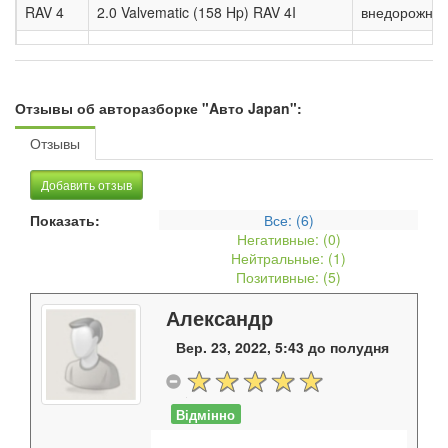
RAV 4
2.0 Valvematic (158 Hp) RAV 4I
внедорожник
RAV 4
2.0 Velvematic (151 Hp) 4WD RAV 4 IV
внедорожник
RAV 4
2.0i 16V (150 Hp) RAV 4
внедорожник
Отзывы об авторазборке "Aвто Japan":
Отзывы
Добавить отзыв
Показать:
Все: (
6
)
Негативные: (
0
)
Нейтральные: (
1
)
Позитивные: (
5
)
Александр
Вер. 23, 2022, 5:43 до полудня
Відмінно