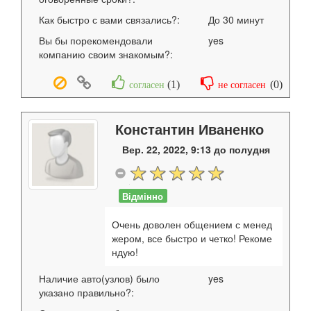
Как быстро с вами связались?:
До 30 минут
Вы бы порекомендовали
yes
компанию своим знакомым?:
(
1
)
(
0
)
согласен
не согласен
Константин Иваненко
Вер. 22, 2022, 9:13 до полудня
Відмінно
Очень доволен общением с менед
жером, все быстро и четко! Рекоме
ндую!
Наличие авто(узлов) было
yes
указано правильно?: