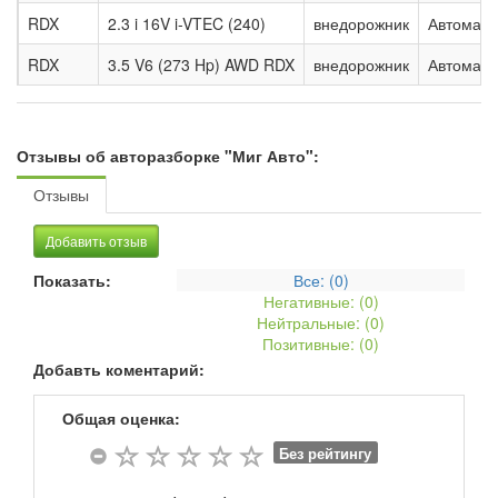
RDX
2.3 i 16V i-VTEC (240)
внедорожник
Автомат.
RDX
3.5 V6 (273 Hp) AWD RDX
внедорожник
Автомат.
Отзывы об авторазборке "Миг Авто":
Отзывы
Добавить отзыв
Показать:
Все: (
0
)
Негативные: (
0
)
Нейтральные: (
0
)
Позитивные: (
0
)
Добавть коментарий:
Общая оценка:
Без рейтингу