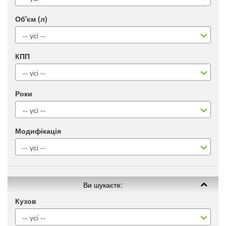
Об'єм (л)
КПП
Роки
Модифікація
Ви шукаєте:
Кузов