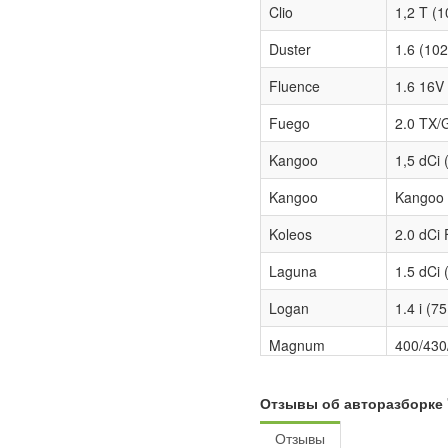
Clio
1,2 T (1
Duster
1.6 (10
Fluence
1.6 16V
Fuego
2.0 TX/
Kangoo
1,5 dCi
Kangoo
Kangoo 
Koleos
2.0 dCi
Laguna
1.5 dCi
Logan
1.4 i (7
Magnum
400/430
Master
2.5 dCi 
Отзывы об авторазборке 
Megane
1.5 dCi
Отзывы