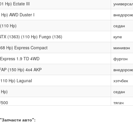
01 Hp) Ectate III
универса
2 Hp) AWD Duster I
внедорож
 (110 Hp)
седан
GTX (1363) (110 Hp) Fuego (136)
купе
 (68 Hp) Express Compact
минивэн
Express 1.9 TD 4WD
фургон
 FAP (150 Hp) 4x4 AKP
внедорож
 (110 Hp) LagunaI
хэтчбек
5 Hp)
седан
/500
тягач
(115 Hp) (Gen 2)
фургон
"Запчасти авто":
 (101 Hp) Megane II
хэтчбек