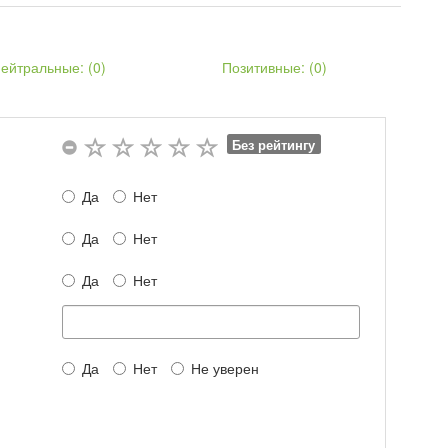
ейтральные: (
0
)
Позитивные: (
0
)
Без рейтингу
Да
Нет
Да
Нет
Да
Нет
Да
Нет
Не уверен