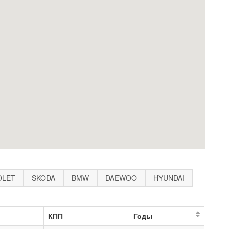
OLET
SKODA
BMW
DAEWOO
HYUNDAI
КПП
Годы