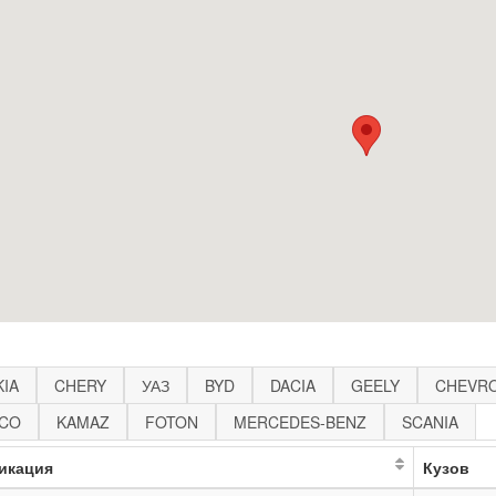
KIA
CHERY
УАЗ
BYD
DACIA
GEELY
CHEVR
ECO
KAMAZ
FOTON
MERCEDES-BENZ
SCANIA
икация
Кузов