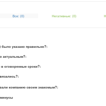
Все: (
0
)
Негативные: (
0
)
Н
) было указано правильно?:
о актуальным?:
 в оговоренные сроки?:
связались?:
вали компанию своим знакомым?:
 минусы