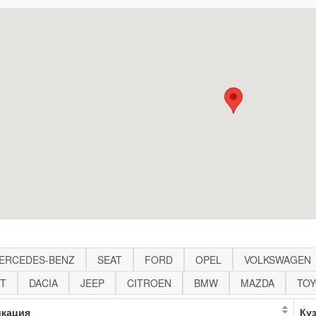
ERCEDES-BENZ
SEAT
FORD
OPEL
VOLKSWAGEN
T
DACIA
JEEP
CITROEN
BMW
MAZDA
TOY
кация
Ку