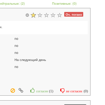
ейтральные: (
2
)
Позитивные: (
0
)
Оч. погано
и.
no
no
no
На следующий день
no
(
1
)
(
0
)
согласен
не согласен