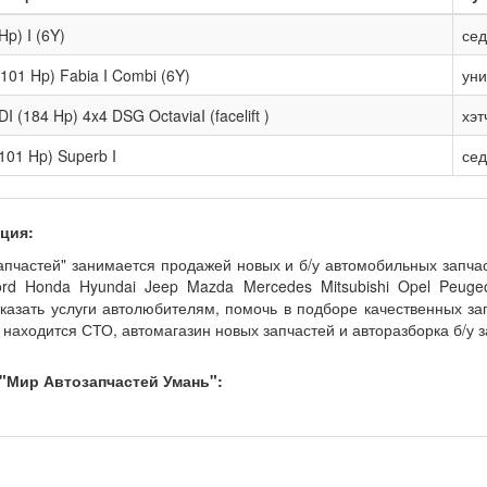
 Hp) I (6Y)
се
(101 Hp) Fabia I Combi (6Y)
ун
I (184 Hp) 4x4 DSG OctaviaI (facelift )
хэт
(101 Hp) Superb I
се
ция:
пчастей" занимается продажей новых и б/у автомобильных запчаст
ord Honda Hyundai Jeep Mazda Mercedes Mitsubishi Opel Peuge
казать услуги автолюбителям, помочь в подборе качественных за
находится СТО, автомагазин новых запчастей и авторазборка б/у з
"Мир Автозапчастей Умань":