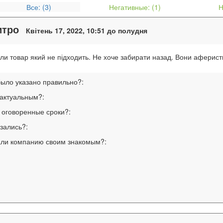
Все: (
3
)
Негативные: (
1
)
Н
итро
Квітень 17, 2022, 10:51 до полудня
ли товар який не підходить. Не хоче забирати назад. Вони аферист
было указано правильно?:
 актуальным?:
 оговоренные сроки?:
язались?:
ли компанию своим знакомым?: