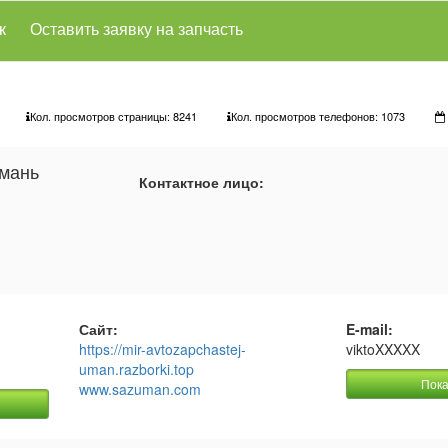
к
Оставить заявку на запчасть
Кол. просмотров страницы: 8241
Кол. просмотров телефонов:
1073
Умань
Контактное лицо:
Сайт:
E-mail:
https://mir-avtozapchastej-
viktoXXXXX
uman.razborki.top
Пока
www.sazuman.com