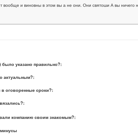
вообще и виновны в этом вы а не они. Они святоши А вы ничего не
) было указано правильно?:
о актуальным?:
 в оговоренные сроки?:
связались?:
вали компанию своим знакомым?:
 минусы