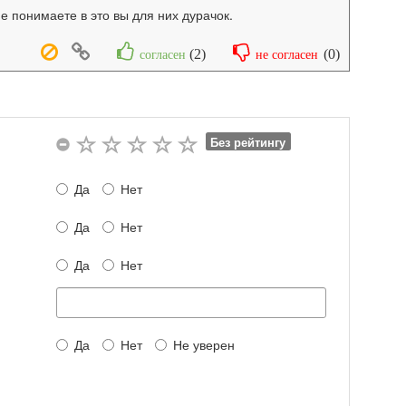
 понимаете в это вы для них дурачок.
(
2
)
(
0
)
согласен
не согласен
Без рейтингу
Да
Нет
Да
Нет
Да
Нет
Да
Нет
Не уверен