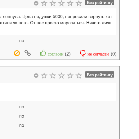
Без рейтингу
а лопнула. Цена подушки 5000, попросили вернуть хот
атили за него. От нас просто морозяться. Ничего жизн
no
(
2
)
(
0
)
согласен
не согласен
Без рейтингу
no
no
no