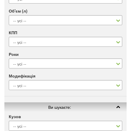
Об'єм (л)
КПП
Роки
Модифікація
Ви шукаєте:
Кузов