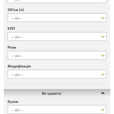
Об'єм (л)
КПП
Роки
Модифікація
Ви шукаєте:
Кузов