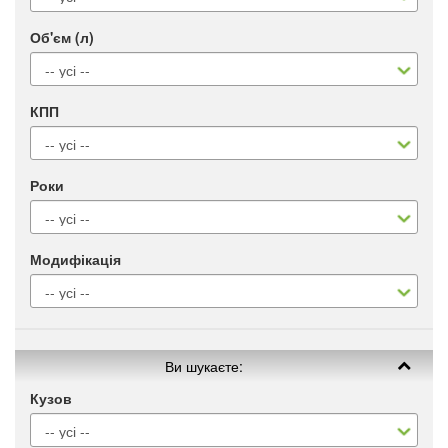
Об'єм (л)
КПП
Роки
Модифікація
Ви шукаєте:
Кузов