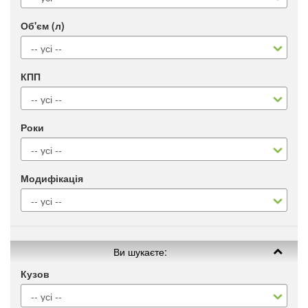
Об'єм (л)
КПП
Роки
Модифікація
Ви шукаєте:
Кузов