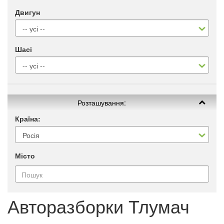
Двигун
Шасі
Розташування:
Країна:
Місто
Авторазборки Тлумач