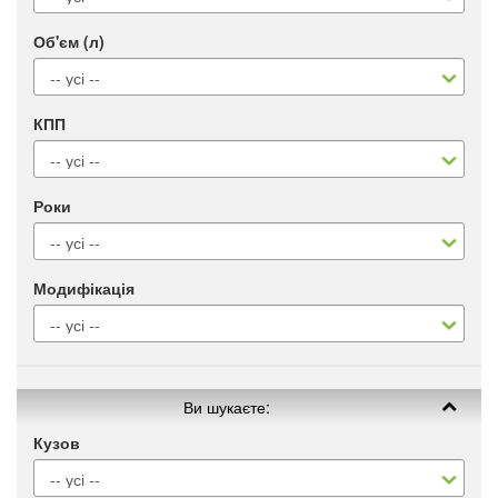
Об'єм (л)
КПП
Роки
Модифікація
Ви шукаєте:
Кузов